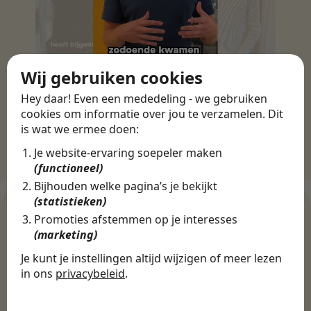
Wij gebruiken cookies
Hey daar! Even een mededeling - we gebruiken
cookies om informatie over jou te verzamelen. Dit
is wat we ermee doen:
Je website-ervaring soepeler maken
(functioneel)
Bijhouden welke pagina’s je bekijkt
(statistieken)
Promoties afstemmen op je interesses
(marketing)
WERKGEVERS
Je kunt je instellingen altijd wijzigen of meer lezen
Ontdek meer dan 500+
in ons
privacybeleid
.
werkgevers
De cookies die wij gebruiken per