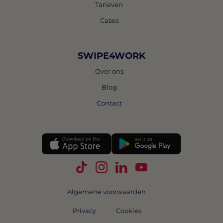
Tarieven
Cases
SWIPE4WORK
Over ons
Blog
Contact
Volg Swipe4Work op TikTok
Volg Swipe4Work op Instagra
Volg Swipe4Work op Link
Volg Swipe4Work o
Algemene voorwaarden
Privacy
Cookies