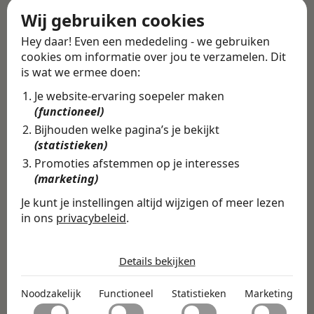
Wij gebruiken cookies
Alle vacatures
·
Career tips
Hey daar! Even een mededeling - we gebruiken
cookies om informatie over jou te verzamelen. Dit
is wat we ermee doen:
Deel deze vacature
Terug
Je website-ervaring soepeler maken
(functioneel)
Bijhouden welke pagina’s je bekijkt
(statistieken)
Vind de volledige
Promoties afstemmen op je interesses
vacature in de
(marketing)
Swipe4Work app
Je kunt je instellingen altijd wijzigen of meer lezen
in ons
privacybeleid
.
In de Swipe4Work-app vind je
De cookies die wij gebruiken per
niet alleen deze vacature, maar
categorie
Details bekijken
honderden andere vacatures
Noodzakelijk
op basis van jouw skills,
Noodzakelijk
Functioneel
Statistieken
Marketing
Noodzakelijke cookies helpen een website bruikbaar te
ambities en voorkeuren.
Functioneel
maken door basisfuncties zoals paginanavigatie en