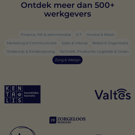
Ontdek meer dan 500+
werkgevers
Finance, HR & administratie
ICT
Horeca & Retail
Marketing & Communicatie
Sales & Inkoop
Beleid & Organisatie
Onderwijs & Kinderopvang
Techniek, Productie, Logistiek & Groen
Zorg & Welzijn