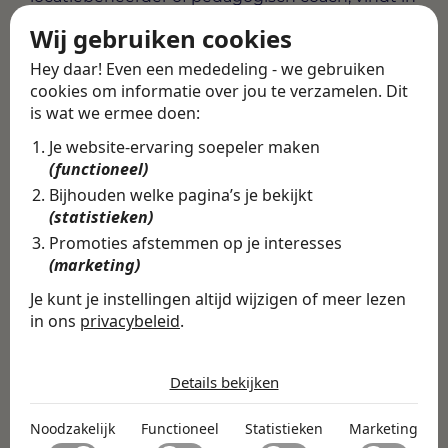
Groningen voldoende mogelijkheden om die
Wij gebruiken cookies
stap te zetten.
Hey daar! Even een mededeling - we gebruiken
Alle vacatures
·
Career tips
cookies om informatie over jou te verzamelen. Dit
is wat we ermee doen:
Je website-ervaring soepeler maken
Deel deze vacature
Terug
(functioneel)
Bijhouden welke pagina’s je bekijkt
(statistieken)
Promoties afstemmen op je interesses
(marketing)
Vind de volledige
vacature in de
Je kunt je instellingen altijd wijzigen of meer lezen
in ons
privacybeleid
.
Swipe4Work app
De cookies die wij gebruiken per
In de Swipe4Work-app vind je
categorie
Details bekijken
niet alleen deze vacature, maar
Noodzakelijk
honderden andere vacatures
Noodzakelijk
Functioneel
Statistieken
Marketing
Noodzakelijke cookies helpen een website bruikbaar te