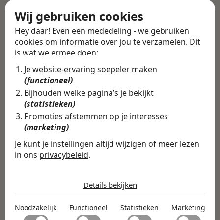
Alle vacatures
·
Career tips
Wij gebruiken cookies
Hey daar! Even een mededeling - we gebruiken
cookies om informatie over jou te verzamelen. Dit
Deel deze vacature
Terug
is wat we ermee doen:
Je website-ervaring soepeler maken
(functioneel)
Bijhouden welke pagina’s je bekijkt
Vind de volledige
(statistieken)
vacature in de
Promoties afstemmen op je interesses
(marketing)
Swipe4Work app
Je kunt je instellingen altijd wijzigen of meer lezen
In de Swipe4Work-app vind je
in ons
privacybeleid
.
niet alleen deze vacature, maar
De cookies die wij gebruiken per
honderden andere vacatures
categorie
Details bekijken
op basis van jouw skills,
Noodzakelijk
Noodzakelijk
Functioneel
Statistieken
Marketing
ambities en voorkeuren.
Noodzakelijke cookies helpen een website bruikbaar te