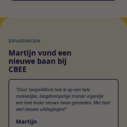
anoniem informatie te verzamelen en te rapporteren.
Marketingcookies worden gebruikt om bezoekers op
Niet-geclassificeerd
websites te volgen. De bedoeling is om advertenties
weer te geven die relevant en aantrekkelijk zijn voor de
We zijn dagelijks bezig met het sorteren van niet-
individuele gebruiker en daardoor waardevoller voor
geclassificeerde cookies, waarbij we samenwerken met
uitgevers en externe adverteerders.
de leveranciers van elke cookie.
ERVARINGEN
Martijn vond een
nieuwe baan bij
CBEE
Door Swipe4Work heb ik op een hele
makkelijke, laagdrempelige manier eigenlijk
een hele leuke nieuwe baan gevonden. Met heel
veel nieuwe uitdagingen!
Martijn