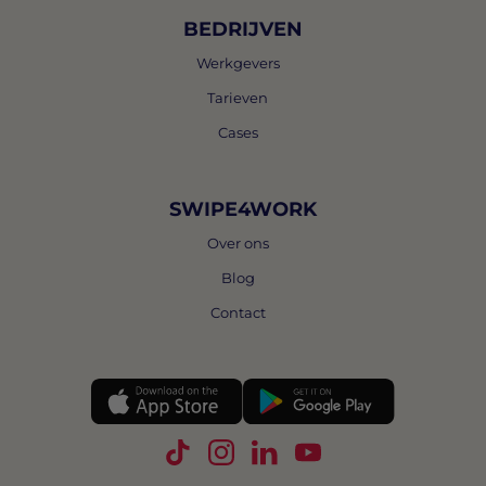
BEDRIJVEN
Werkgevers
Tarieven
Cases
SWIPE4WORK
Over ons
Blog
Contact
Volg Swipe4Work op TikTok
Volg Swipe4Work op Instagra
Volg Swipe4Work op Link
Volg Swipe4Work o