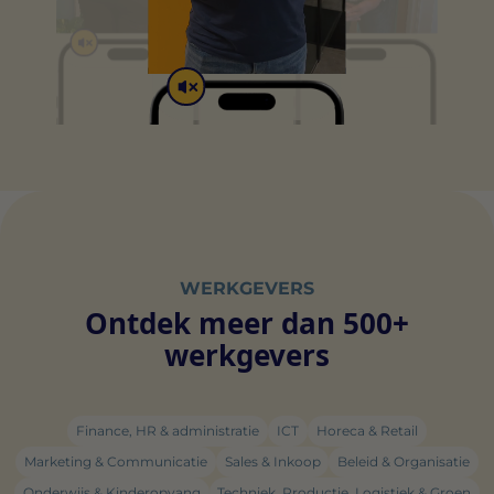
WERKGEVERS
Ontdek meer dan 500+
werkgevers
Finance, HR & administratie
ICT
Horeca & Retail
Marketing & Communicatie
Sales & Inkoop
Beleid & Organisatie
Onderwijs & Kinderopvang
Techniek, Productie, Logistiek & Groen