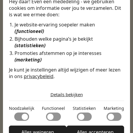
Hey daar! Even een mededeling - we gebruiken
nieuwe baan bij
cookies om informatie over jou te verzamelen. Dit
CBEE
is wat we ermee doen:
Je website-ervaring soepeler maken
(functioneel)
Door Swipe4Work heb ik op een hele
Bijhouden welke pagina’s je bekijkt
makkelijke, laagdrempelige manier eigenlijk
(statistieken)
een hele leuke nieuwe baan gevonden. Met heel
Promoties afstemmen op je interesses
veel nieuwe uitdagingen!
(marketing)
Martijn
Je kunt je instellingen altijd wijzigen of meer lezen
in ons
privacybeleid
.
Certinia Consultant
De cookies die wij gebruiken per
categorie
Details bekijken
Noodzakelijk
Noodzakelijk
Functioneel
Statistieken
Marketing
Noodzakelijke cookies helpen een website bruikbaar te
Functioneel
maken door basisfuncties zoals paginanavigatie en
toegang tot beveiligde delen van de website mogelijk te
Met functionele cookies kan een website informatie
maken. Zonder deze cookies kan de website niet naar
Statistieken
onthouden welke de manier waarop de website zich
Alles weigeren
Alles accepteren