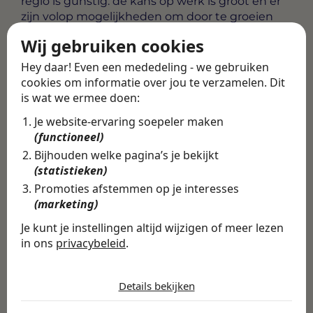
regio is gunstig: de kans op werk is groot en er
zijn volop mogelijkheden om door te groeien
naar een coördinerende of specialistische rol.
Wij gebruiken cookies
Alle vacatures
·
Career tips
Hey daar! Even een mededeling - we gebruiken
cookies om informatie over jou te verzamelen. Dit
is wat we ermee doen:
Deel deze vacature
Terug
Je website-ervaring soepeler maken
(functioneel)
Bijhouden welke pagina’s je bekijkt
(statistieken)
Promoties afstemmen op je interesses
Vind de volledige
(marketing)
vacature in de
Je kunt je instellingen altijd wijzigen of meer lezen
Swipe4Work app
in ons
privacybeleid
.
In de Swipe4Work-app vind je
De cookies die wij gebruiken per
niet alleen deze vacature, maar
categorie
Details bekijken
honderden andere vacatures
Noodzakelijk