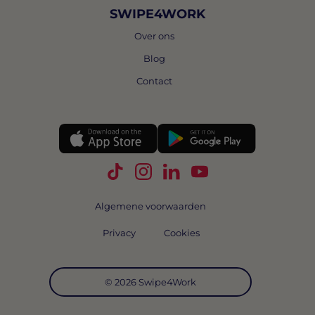
SWIPE4WORK
Over ons
Blog
Contact
Volg Swipe4Work op TikTok
Volg Swipe4Work op Instagra
Volg Swipe4Work op Link
Volg Swipe4Work o
Algemene voorwaarden
Privacy
Cookies
© 2026 Swipe4Work