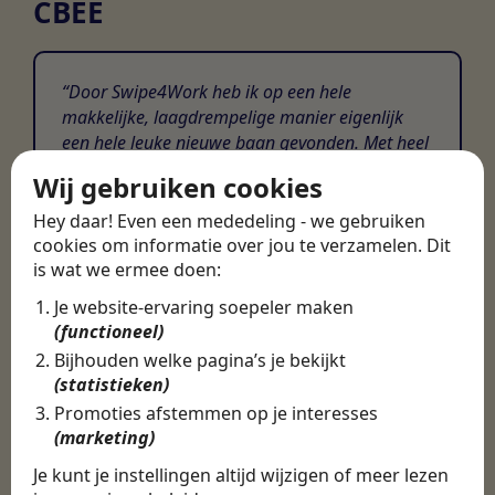
CBEE
Door Swipe4Work heb ik op een hele
makkelijke, laagdrempelige manier eigenlijk
een hele leuke nieuwe baan gevonden. Met heel
veel nieuwe uitdagingen!
Wij gebruiken cookies
Martijn
Hey daar! Even een mededeling - we gebruiken
cookies om informatie over jou te verzamelen. Dit
Certinia Consultant
is wat we ermee doen:
Je website-ervaring soepeler maken
(functioneel)
Bijhouden welke pagina’s je bekijkt
(statistieken)
Promoties afstemmen op je interesses
(marketing)
Je kunt je instellingen altijd wijzigen of meer lezen