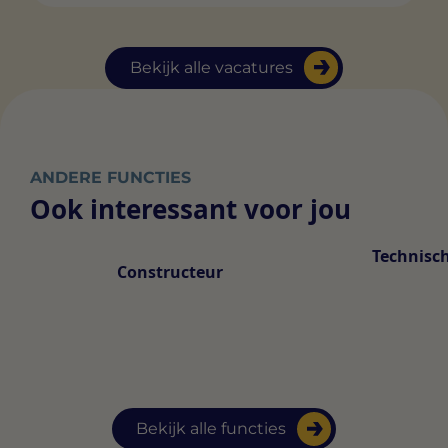
Bekijk alle vacatures
ANDERE FUNCTIES
Ook interessant voor jou
Technisc
Constructeur
Bekijk alle functies