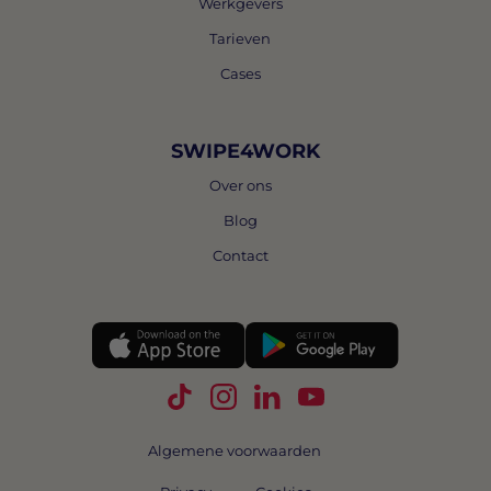
Werkgevers
Tarieven
Cases
SWIPE4WORK
Over ons
Blog
Contact
Volg Swipe4Work op TikTok
Volg Swipe4Work op Instagra
Volg Swipe4Work op Link
Volg Swipe4Work o
Algemene voorwaarden