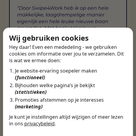
Door Swipe4Work heb ik op een hele
makkelijke, laagdrempelige manier
eigenlijk een hele leuke nieuwe baan
gevonden. Met heel veel nieuwe
uitdagingen!
Wij gebruiken cookies
Hey daar! Even een mededeling - we gebruiken
Martijn
cookies om informatie over jou te verzamelen. Dit
Certinia Consultant
is wat we ermee doen:
Je website-ervaring soepeler maken
(functioneel)
Bijhouden welke pagina’s je bekijkt
(statistieken)
Promoties afstemmen op je interesses
(marketing)
Je kunt je instellingen altijd wijzigen of meer lezen
in ons
privacybeleid
.
De cookies die wij gebruiken per