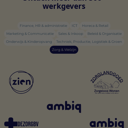
werkgevers
Finance, HR & administratie
ICT
Horeca & Retail
Marketing & Communicatie
Sales & Inkoop
Beleid & Organisatie
Onderwijs & Kinderopvang
Techniek, Productie, Logistiek & Groen
Zorg & Welzijn