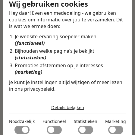
Wij gebruiken cookies
Alle vacatures
·
Career tips
Hey daar! Even een mededeling - we gebruiken
cookies om informatie over jou te verzamelen. Dit
Deel deze vacature
Terug
is wat we ermee doen:
Je website-ervaring soepeler maken
(functioneel)
Bijhouden welke pagina’s je bekijkt
(statistieken)
Vind de volledige
Promoties afstemmen op je interesses
vacature in de
(marketing)
Swipe4Work app
Je kunt je instellingen altijd wijzigen of meer lezen
In de Swipe4Work-app vind je
in ons
privacybeleid
.
niet alleen deze vacature, maar
De cookies die wij gebruiken per
categorie
honderden andere vacatures
Details bekijken
op basis van jouw skills,
Noodzakelijk
Noodzakelijk
Functioneel
Statistieken
Marketing
Noodzakelijke cookies helpen een website bruikbaar te
ambities en voorkeuren.
Functioneel
maken door basisfuncties zoals paginanavigatie en
Direct matchen & solliciteren