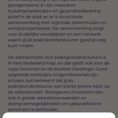
georganiseerd. Er zijn meerdere
huisartsenpraktijken en gezondheidscentra
actief in de stad, en er is structurele
samenwerking met regionale ziekenhuizen en
welzijnsorganisaties. Die samenwerking zorgt
voor duidelijke verwijslijnen en een netwerk
waarin jij als praktijkondersteuner goed je weg
kunt vinden.
De arbeidsmarkt voor praktijkondersteuners is
in heel Nederland krap, en dat geldt ook voor de
regio Deventer en de bredere IJsselregio. Goed
opgeleide eerstelijns zorgprofessionals zijn
schaars, wat betekent dat jij als
praktijkondersteuner een sterke positie hebt op
de arbeidsmarkt. Werkgevers investeren dan
ook in goede arbeidsvoorwaarden en
doorgroeimogelijkheden om gekwalificeerd
personeel te behouden.