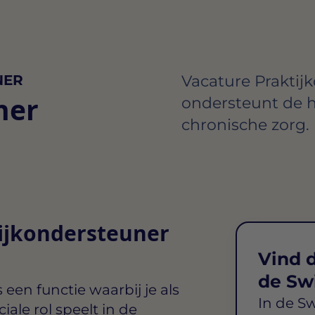
NER
Vacature Praktij
ner
ondersteunt de h
chronische zorg.
tijkondersteuner
Vind d
de Sw
s een functie waarbij je als
In de S
ale rol speelt in de