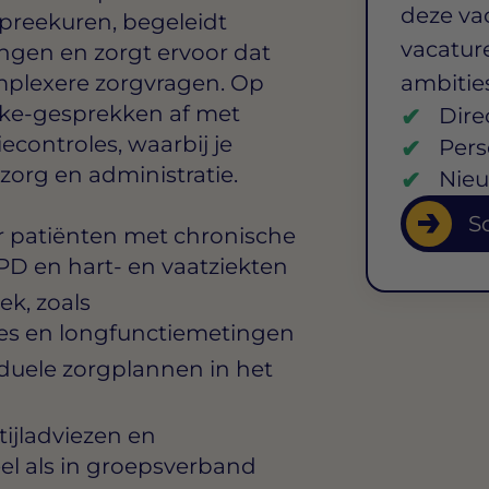
deze va
 spreekuren, begeleidt
vacature
gen en zorgt ervoor dat
omplexere zorgvragen. Op
ambitie
ake-gesprekken af met
Dire
econtroles, waarbij je
Pers
zorg en administratie.
Nieu
So
r patiënten met chronische
D en hart- en vaatziekten
ek, zoals
s en longfunctiemetingen
iduele zorgplannen in het
tijladviezen en
el als in groepsverband