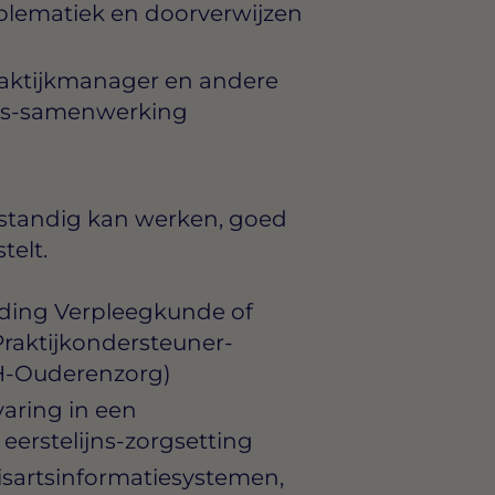
blematiek en doorverwijzen
aktijkmanager en andere
jns-samenwerking
lfstandig kan werken, goed
telt.
ding Verpleegkunde of
Praktijkondersteuner-
H-Ouderenzorg)
aring in een
 eerstelijns-zorgsetting
sartsinformatiesystemen,