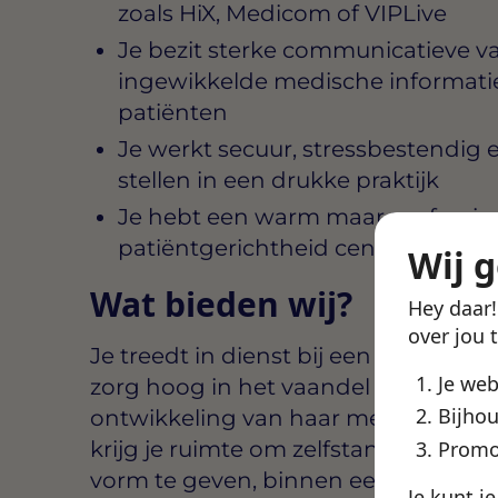
zoals HiX, Medicom of VIPLive
Je bezit sterke communicatieve 
ingewikkelde medische informatie
patiënten
Je werkt secuur, stressbestendig e
stellen in een drukke praktijk
Je hebt een warm maar profession
patiëntgerichtheid centraal in alle
Wij 
Wat bieden wij?
Hey daar
over jou 
Je treedt in dienst bij een huisartsen
Je we
zorg hoog in het vaandel heeft staan
Bijhou
ontwikkeling van haar medewerkers.
krijg je ruimte om zelfstandig te we
Promo
vorm te geven, binnen een hecht en
Je kunt j