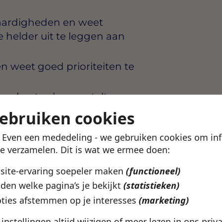
vaardigheden en weet
 helder uit te leggen aan
n weet goed prioriteiten te
eel optreden en stelt
s wat je doet
gebruiken cookies
! Even een mededeling - we gebruiken cookies om in
te verzamelen. Dit is wat we ermee doen:
praktijk die kwaliteit van
bsite-ervaring soepeler maken
(functioneel)
 en volop investeert in de
den welke pagina’s je bekijkt
(statistieken)
 Als Praktijkondersteuner
rken en je eigen spreekuren
ties afstemmen op je interesses
(marketing)
 betrokken team.
e instellingen altijd wijzigen of meer lezen in ons
priv