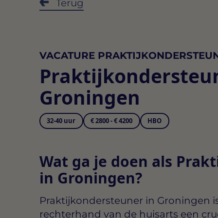
Terug
VACATURE PRAKTIJKONDERSTEU
Praktijkondersteu
Groningen
32-40 uur
€ 2800 - € 4200
HBO
Wat ga je doen als Prak
in Groningen?
Praktijkondersteuner in Groningen
i
rechterhand van de huisarts een cruci