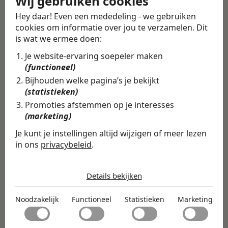
Wij gebruiken cookies
Hey daar! Even een mededeling - we gebruiken
Deel deze vacature
cookies om informatie over jou te verzamelen. Dit
Terug
is wat we ermee doen:
Je website-ervaring soepeler maken
(functioneel)
Bijhouden welke pagina’s je bekijkt
Vind de volledige
(statistieken)
vacature in de
Promoties afstemmen op je interesses
(marketing)
Swipe4Work app
Je kunt je instellingen altijd wijzigen of meer lezen
In de Swipe4Work-app vind je
in ons
privacybeleid
.
niet alleen deze vacature, maar
De cookies die wij gebruiken per
honderden andere vacatures
categorie
Details bekijken
op basis van jouw skills,
Noodzakelijk
ambities en voorkeuren.
Noodzakelijk
Functioneel
Statistieken
Marketing
Noodzakelijke cookies helpen een website bruikbaar te
Functioneel
maken door basisfuncties zoals paginanavigatie en
Direct matchen & solliciteren
toegang tot beveiligde delen van de website mogelijk te
Met functionele cookies kan een website informatie