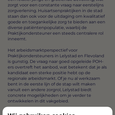
zorgt voor een constante vraag naar eerstelijns
zorgverlening. Huisartsenpraktijken in de stad
staan dan ook voor de uitdaging om kwalitatief
goede en toegankelijke zorg te bieden aan een
diverse patiëntenpopulatie, waarbij de
Praktijkondersteuner een steeds centralere rol
inneemt.
Het arbeidsmarktperspectief voor
Praktijkondersteuners in Lelystad en Flevoland
is gunstig. De vraag naar goed opgeleide POH-
ers overtreft het aanbod, wat betekent dat je als
kandidaat een sterke positie hebt op de
regionale arbeidsmarkt. Of je nu al werkzaam
bent in de eerste lijn of de stap wilt maken
vanuit een andere zorgrol, Lelystad biedt
concrete mogelijkheden om je verder te
ontwikkelen in dit vakgebied.
Alle vacatures
·
Career tips