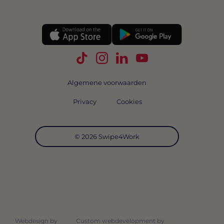
Volg Swipe4Work op TikTok
Volg Swipe4Work op Instagra
Volg Swipe4Work op Link
Volg Swipe4Work o
Algemene voorwaarden
Privacy
Cookies
© 2026 Swipe4Work
Webdesign by
Custom webdevelopment by