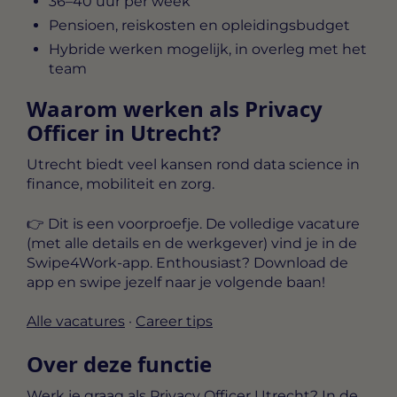
36–40 uur per week
Pensioen, reiskosten en opleidingsbudget
Hybride werken mogelijk, in overleg met het
team
Waarom werken als Privacy
Officer in Utrecht?
Utrecht biedt veel kansen rond data science in
finance, mobiliteit en zorg.
👉 Dit is een voorproefje. De
volledige vacature
(met alle details en de werkgever) vind je in de
Swipe4Work-app
. Enthousiast? Download de
app en swipe jezelf naar je volgende baan!
Alle vacatures
·
Career tips
Over deze functie
Werk je graag als Privacy Officer Utrecht? In de