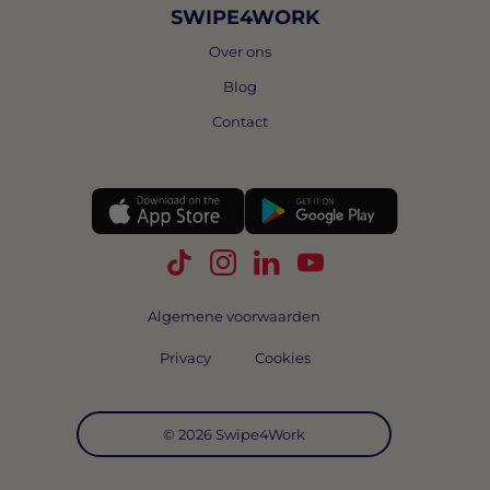
SWIPE4WORK
Over ons
Blog
Contact
Volg Swipe4Work op TikTok
Volg Swipe4Work op Instagra
Volg Swipe4Work op Link
Volg Swipe4Work o
Algemene voorwaarden
Privacy
Cookies
© 2026 Swipe4Work