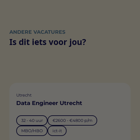
uitgevers en externe adverteerders.
de leveranciers van elke cookie.
ANDERE VACATURES
Is dit iets voor jou?
Utrecht
Data Engineer Utrecht
32 - 40 uur
€2600 - €4800 p/m
MBO/HBO
ict-it