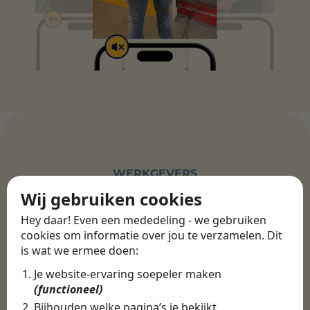
WERKGEVERS
Ontdek meer dan 500+
Wij gebruiken cookies
werkgevers
Hey daar! Even een mededeling - we gebruiken
cookies om informatie over jou te verzamelen. Dit
is wat we ermee doen:
Finance, HR & administratie
ICT
Horeca & Retail
Je website-ervaring soepeler maken
Marketing & Communicatie
Sales & Inkoop
Beleid & Organisatie
(functioneel)
Onderwijs & Kinderopvang
Techniek, Productie, Logistiek & Groen
Bijhouden welke pagina’s je bekijkt