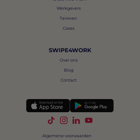
Werkgevers
Tarieven
Cases
SWIPE4WORK
Over ons
Blog
Contact
Volg Swipe4Work op TikTok
Volg Swipe4Work op Instagra
Volg Swipe4Work op Link
Volg Swipe4Work o
Algemene voorwaarden