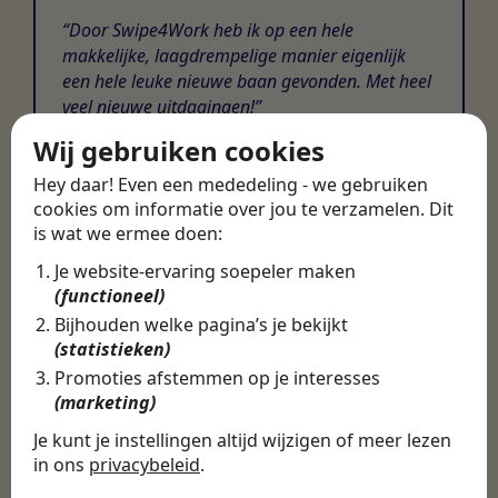
Door Swipe4Work heb ik op een hele
makkelijke, laagdrempelige manier eigenlijk
een hele leuke nieuwe baan gevonden. Met heel
veel nieuwe uitdagingen!
Wij gebruiken cookies
Martijn
Hey daar! Even een mededeling - we gebruiken
Certinia Consultant
cookies om informatie over jou te verzamelen. Dit
is wat we ermee doen:
Je website-ervaring soepeler maken
(functioneel)
Bijhouden welke pagina’s je bekijkt
(statistieken)
Promoties afstemmen op je interesses
(marketing)
Je kunt je instellingen altijd wijzigen of meer lezen
in ons
privacybeleid
.