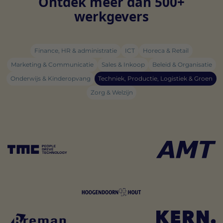
Ontdek meer dan 500+
werkgevers
Finance, HR & administratie
ICT
Horeca & Retail
Marketing & Communicatie
Sales & Inkoop
Beleid & Organisatie
Onderwijs & Kinderopvang
Techniek, Productie, Logistiek & Groen
Zorg & Welzijn