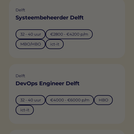
Delft
Systeembeheerder Delft
32 - 40 uur
€2800 - €4200 p/m
MBO/HBO
ict-it
Delft
DevOps Engineer Delft
32 - 40 uur
€4000 - €6000 p/m
HBO
ict-it