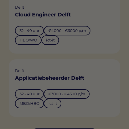
Delft
Cloud Engineer Delft
32 - 40 uur
€4000 - €6000 p/m
HBO/WO
ict-it
Delft
Applicatiebeheerder Delft
32 - 40 uur
€3000 - €4500 p/m
MBO/HBO
ict-it