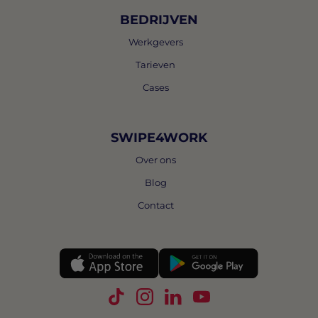
BEDRIJVEN
Werkgevers
Tarieven
Cases
SWIPE4WORK
Over ons
Blog
Contact
Volg Swipe4Work op TikTok
Volg Swipe4Work op Instagra
Volg Swipe4Work op Link
Volg Swipe4Work o