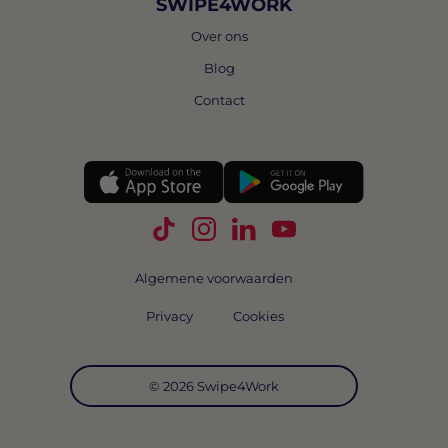
SWIPE4WORK
Over ons
Blog
Contact
Volg Swipe4Work op TikTok
Volg Swipe4Work op Instagra
Volg Swipe4Work op Link
Volg Swipe4Work o
Algemene voorwaarden
Privacy
Cookies
© 2026 Swipe4Work