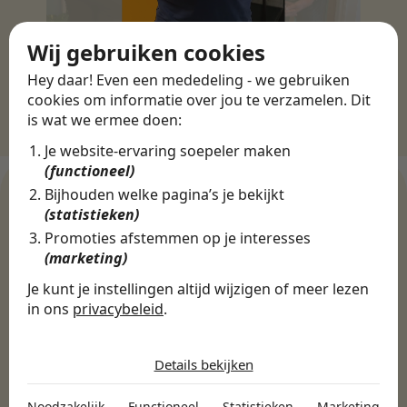
Wij gebruiken cookies
Hey daar! Even een mededeling - we gebruiken
cookies om informatie over jou te verzamelen. Dit
is wat we ermee doen:
Je website-ervaring soepeler maken
(functioneel)
Bijhouden welke pagina’s je bekijkt
(statistieken)
Promoties afstemmen op je interesses
WERKGEVERS
(marketing)
Ontdek meer dan 500+
werkgevers
Je kunt je instellingen altijd wijzigen of meer lezen
in ons
privacybeleid
.
De cookies die wij gebruiken per
categorie
Finance, HR & administratie
ICT
Horeca & Retail
Details bekijken
Marketing & Communicatie
Sales & Inkoop
Beleid & Organisatie
Noodzakelijk
Noodzakelijk
Functioneel
Statistieken
Marketing
Onderwijs & Kinderopvang
Techniek, Productie, Logistiek & Groen