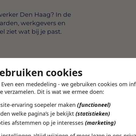
erker Den Haag? In de
arden, werkgevers en
ziet wat bij je past.
sen
€2800 en €4800 per
gebruiken cookies
tie. Via de Swipe4Work-app
voudig solliciteren.
! Even een mededeling - we gebruiken cookies om in
te verzamelen. Dit is wat we ermee doen:
Haag? Bekijk het volledige
bsite-ervaring soepeler maken
(functioneel)
agina.
den welke pagina’s je bekijkt
(statistieken)
ties afstemmen op je interesses
(marketing)
ze vacature
e instellingen altijd wijzigen of meer lezen in ons
priv