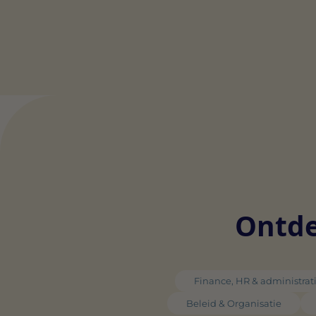
Ontde
Finance, HR & administrat
Beleid & Organisatie