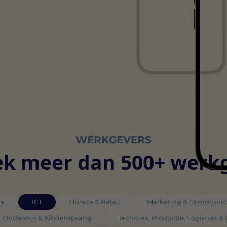
WERKGEVERS
k meer dan 500+ werk
ie
ICT
Horeca & Retail
Marketing & Communic
Onderwijs & Kinderopvang
Techniek, Productie, Logistiek &