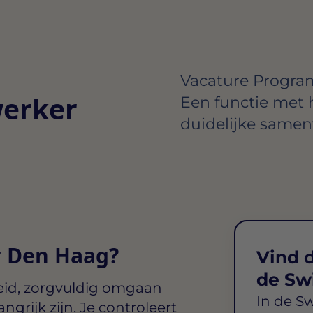
Vacature Progr
erker
Een functie met
duidelijke samen
 Den Haag?
Vind d
de Sw
heid, zorgvuldig omgaan
In de S
rijk zijn. Je controleert