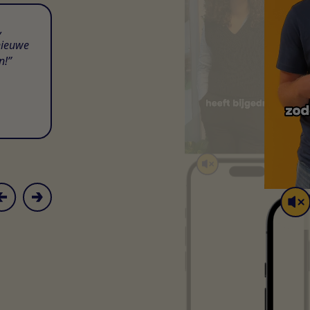
,
nieuwe
n!