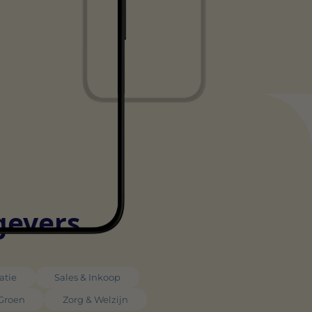
gevers
atie
Sales & Inkoop
 Groen
Zorg & Welzijn