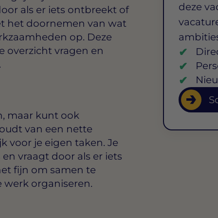
deze va
oor als er iets ontbreekt of
vacature
 met het doornemen van wat
werkzaamheden op. Deze
ambitie
ie overzicht vragen en
Dire
.
Pers
Nieu
So
n, maar kunt ook
houdt van een nette
k voor je eigen taken. Je
en vraagt door als er iets
 het fijn om samen te
e werk organiseren.