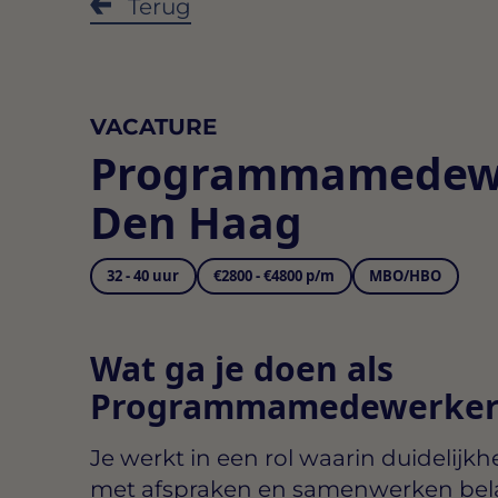
Terug
VACATURE
Programmamedew
Den Haag
32 - 40 uur
€2800 - €4800 p/m
MBO/HBO
Wat ga je doen als
Programmamedewerker
Je werkt in een rol waarin duidelijk
met afspraken en samenwerken belang