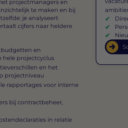
vacature
met projectmanagers en
nzichtelijk te maken en bij
ambitie
zelfde: je analyseert
Dire
rtaalt cijfers naar heldere
Pers
Nieu
So
tbudgetten en
hele projectcyclus
tieverschillen en het
op projectniveau
le rapportages voor interne
s bij contractbeheer,
tendeclaraties in relatie