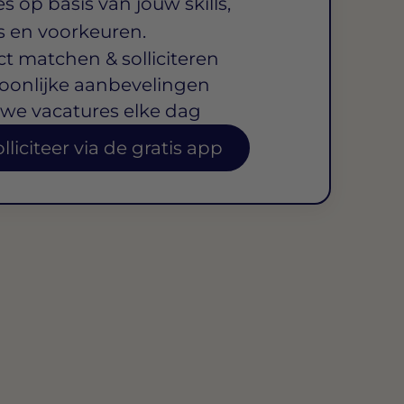
s op basis van jouw skills,
s en voorkeuren.
ct matchen & solliciteren
oonlijke aanbevelingen
we vacatures elke dag
lliciteer via de gratis app