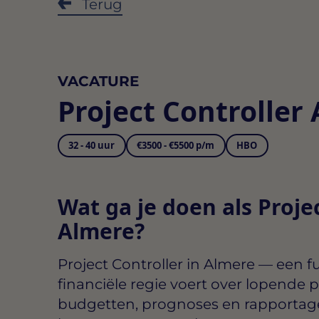
Terug
VACATURE
Project Controller
32 - 40 uur
€3500 - €5500 p/m
HBO
Wat ga je doen als Projec
Almere?
Project Controller in Almere
— een fun
financiële regie voert over lopende 
budgetten, prognoses en rapportage