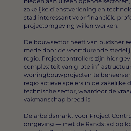
bieden aan uiteenlopende sectoren,
zakelijke dienstverlening en technol
stad interessant voor financiële prof
projectomgeving willen werken.
De bouwsector heeft van oudsher een
mede door de voortdurende stedelij
regio. Projectcontrollers zijn hier g
complexiteit van grote infrastructuu
woningbouwprojecten te beheersen. 
regio actieve spelers in de zakelijke
technische sector, waardoor de vraag
vakmanschap breed is.
De arbeidsmarkt voor Project Control
omgeving — met de Randstad op kort