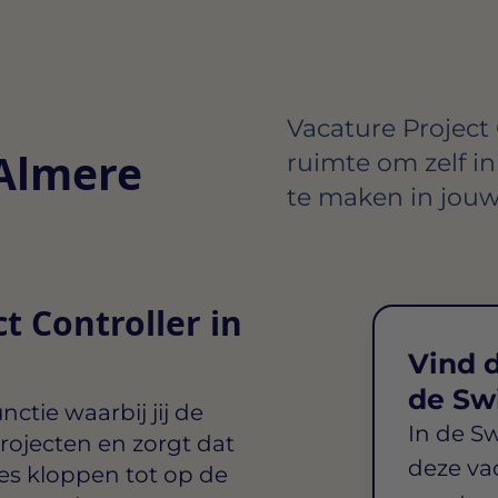
Vacature Project C
 Almere
ruimte om zelf in
te maken in jouw
t Controller in
Vind d
de Sw
ctie waarbij jij de
In de S
projecten en zorgt dat
deze va
s kloppen tot op de