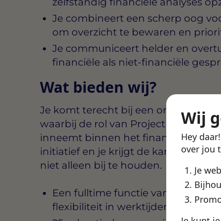
zelfstandig financiële analyses o
Je combineert een scherp oog vo
om overzicht te bewaren en priorit
Je communiceert helder en overt
financiële als niet-financiële ges
Wat bieden wij?
Je komt terecht bij een organisatie 
Wij 
waarbij de rol van Project Controller
Hey daar
inneemt binnen het financiële team. 
over jou 
initiatief en je krijgt de kans om pro
niet alleen bij te houden.
Je we
Bijhou
Een fulltime functie van 32 tot 40
Promo
flexibiliteit in werktijden
Je kunt j