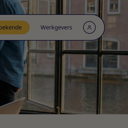
oekende
Werkgevers