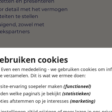
pzetten en presenteren
or detail met het vermogen
eiten te stellen
uigend, zowel met
prekspartners
die ambitieus groeit en
gebruiken cookies
 een volwaardige positie
! Even een mededeling - we gebruiken cookies om in
Er is ruimte voor eigen
te verzamelen. Dit is wat we ermee doen:
cessen echt te verbeteren,
bsite-ervaring soepeler maken
(functioneel)
den welke pagina’s je bekijkt
(statistieken)
 uur per week, met
ties afstemmen op je interesses
(marketing)
e instellingen altijd wijzigen of meer lezen in ons
priv