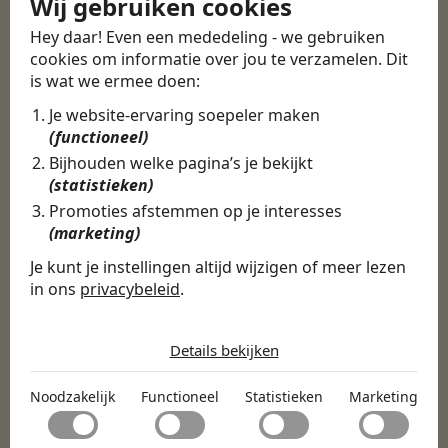
Wij gebruiken cookies
Hey daar! Even een mededeling - we gebruiken
cookies om informatie over jou te verzamelen. Dit
is wat we ermee doen:
Je website-ervaring soepeler maken
(functioneel)
Bijhouden welke pagina’s je bekijkt
(statistieken)
Promoties afstemmen op je interesses
(marketing)
Je kunt je instellingen altijd wijzigen of meer lezen
in ons
privacybeleid
.
De cookies die wij gebruiken per
categorie
Details bekijken
Noodzakelijk
Noodzakelijk
Functioneel
Statistieken
Marketing
Noodzakelijke cookies helpen een website bruikbaar te
Functioneel
maken door basisfuncties zoals paginanavigatie en
toegang tot beveiligde delen van de website mogelijk te
Met functionele cookies kan een website informatie