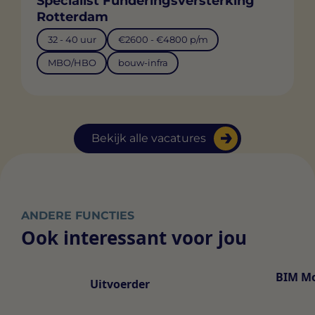
Specialist Funderingsversterking
Rotterdam
32 - 40 uur
€2600 - €4800 p/m
MBO/HBO
bouw-infra
Bekijk alle vacatures
ANDERE FUNCTIES
Ook interessant voor jou
BIM Mo
Uitvoerder