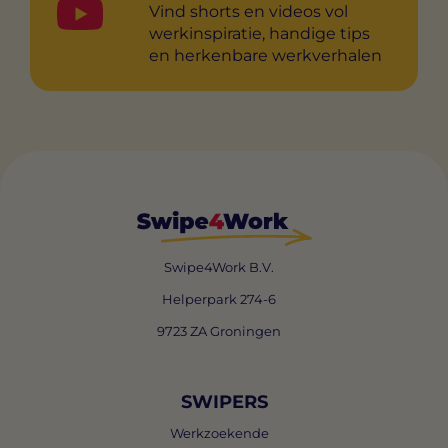
Vind shorts en videos vol
werkinspiratie, handige tips
en herkenbare werkverhalen
Swipe4Work B.V.
Helperpark 274-6
9723 ZA Groningen
SWIPERS
Werkzoekende