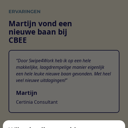
ERVARINGEN
Martijn vond een
nieuwe baan bij
CBEE
Door Swipe4Work heb ik op een hele
makkelijke, laagdrempelige manier eigenlijk
een hele leuke nieuwe baan gevonden. Met heel
veel nieuwe uitdagingen!
Martijn
Certinia Consultant