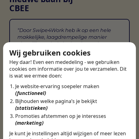
CBEE
Door Swipe4Work heb ik op een hele
makkelijke, laagdrempelige manier
eigenlijk een hele leuke nieuwe baan
Wij gebruiken cookies
gevonden. Met heel veel nieuwe
uitdagingen!
Hey daar! Even een mededeling - we gebruiken
cookies om informatie over jou te verzamelen. Dit
Martijn
is wat we ermee doen:
Certinia Consultant
Je website-ervaring soepeler maken
(functioneel)
Bijhouden welke pagina’s je bekijkt
(statistieken)
Promoties afstemmen op je interesses
(marketing)
Je kunt je instellingen altijd wijzigen of meer lezen