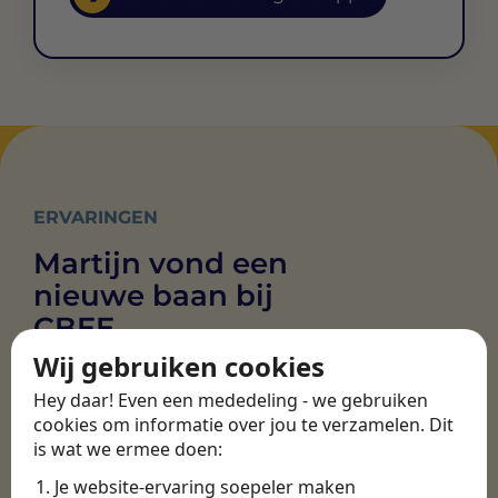
ERVARINGEN
Martijn vond een
nieuwe baan bij
CBEE
Wij gebruiken cookies
Hey daar! Even een mededeling - we gebruiken
Door Swipe4Work heb ik op een hele
cookies om informatie over jou te verzamelen. Dit
makkelijke, laagdrempelige manier eigenlijk
is wat we ermee doen:
een hele leuke nieuwe baan gevonden. Met heel
veel nieuwe uitdagingen!
Je website-ervaring soepeler maken