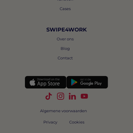
Cases
SWIPE4WORK
Over ons
Blog
Contact
Volg Swipe4Work op TikTok
Volg Swipe4Work op Instagra
Volg Swipe4Work op Link
Volg Swipe4Work o
Algemene voorwaarden
Privacy
Cookies