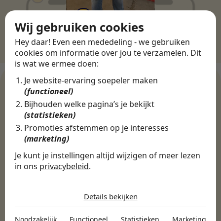
Wij gebruiken cookies
Hey daar! Even een mededeling - we gebruiken
cookies om informatie over jou te verzamelen. Dit
is wat we ermee doen:
Je website-ervaring soepeler maken
(functioneel)
Bijhouden welke pagina’s je bekijkt
WERKGEVERS
(statistieken)
Ontdek meer dan 500+
Promoties afstemmen op je interesses
werkgevers
(marketing)
Je kunt je instellingen altijd wijzigen of meer lezen
in ons
privacybeleid
.
Finance, HR & administratie
ICT
Horeca & Retail
De cookies die wij gebruiken per
Marketing & Communicatie
Sales & Inkoop
Beleid & Organisatie
categorie
Details bekijken
Onderwijs & Kinderopvang
Techniek, Productie, Logistiek & Groen
Noodzakelijk
Zorg & Welzijn
Noodzakelijk
Functioneel
Statistieken
Marketing