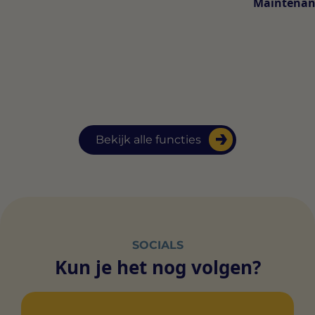
Maintenan
Bekijk alle functies
SOCIALS
Kun je het nog volgen?