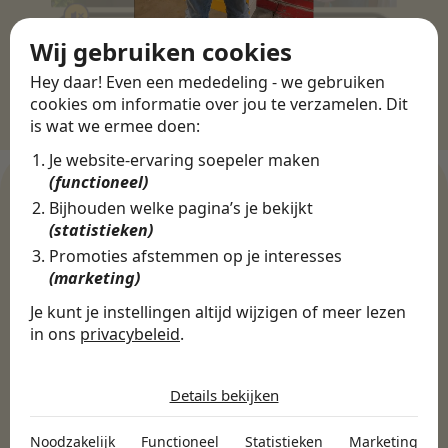
Wij gebruiken cookies
Hey daar! Even een mededeling - we gebruiken
cookies om informatie over jou te verzamelen. Dit
is wat we ermee doen:
Je website-ervaring soepeler maken
(functioneel)
Bijhouden welke pagina’s je bekijkt
(statistieken)
WERKGEVERS
Promoties afstemmen op je interesses
Ontdek meer dan 500+
(marketing)
werkgevers
Je kunt je instellingen altijd wijzigen of meer lezen
in ons
privacybeleid
.
De cookies die wij gebruiken per
Finance, HR & administratie
ICT
Horeca & Retail
categorie
Details bekijken
Marketing & Communicatie
Sales & Inkoop
Beleid & Organisatie
Noodzakelijk
Onderwijs & Kinderopvang
Techniek, Productie, Logistiek & Groen
Noodzakelijk
Functioneel
Statistieken
Marketing