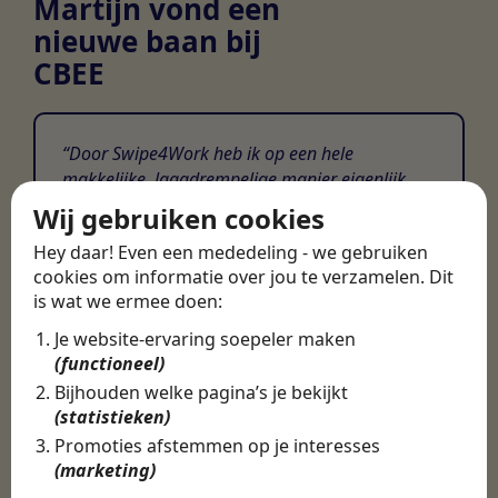
Martijn vond een
nieuwe baan bij
CBEE
Door Swipe4Work heb ik op een hele
makkelijke, laagdrempelige manier eigenlijk
een hele leuke nieuwe baan gevonden. Met heel
Wij gebruiken cookies
veel nieuwe uitdagingen!
Hey daar! Even een mededeling - we gebruiken
Martijn
cookies om informatie over jou te verzamelen. Dit
is wat we ermee doen:
Certinia Consultant
Je website-ervaring soepeler maken
(functioneel)
Bijhouden welke pagina’s je bekijkt
(statistieken)
Promoties afstemmen op je interesses
(marketing)