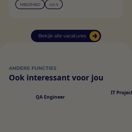
MBO/HBO
ict-it
Bekijk alle vacatures
ANDERE FUNCTIES
Ook interessant voor jou
IT Proje
QA Engineer