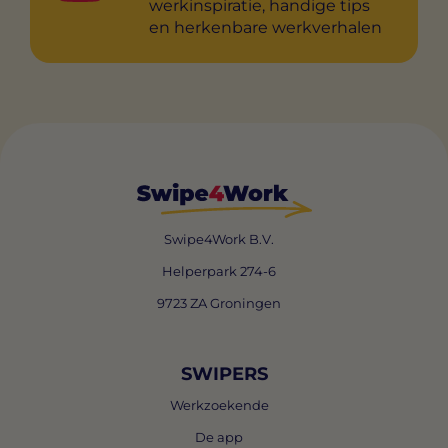
werkinspiratie, handige tips
en herkenbare werkverhalen
Swipe4Work B.V.
Helperpark 274-6
9723 ZA Groningen
SWIPERS
Werkzoekende
De app