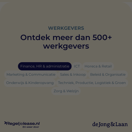
WERKGEVERS
Ontdek meer dan 500+
werkgevers
Finance, HR & administratie
ICT
Horeca & Retail
Marketing & Communicatie
Sales & Inkoop
Beleid & Organisatie
Onderwijs & Kinderopvang
Techniek, Productie, Logistiek & Groen
Zorg & Welzijn