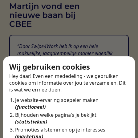
Martijn vond een
nieuwe baan bij
CBEE
Door Swipe4Work heb ik op een hele
makkelijke, laagdrempelige manier eigenlijk
een hele leuke nieuwe baan gevonden. Met heel
Wij gebruiken cookies
veel nieuwe uitdagingen!
Hey daar! Even een mededeling - we gebruiken
Martijn
cookies om informatie over jou te verzamelen. Dit
is wat we ermee doen:
Certinia Consultant
Je website-ervaring soepeler maken
(functioneel)
Bijhouden welke pagina’s je bekijkt
(statistieken)
Promoties afstemmen op je interesses
(marketing)