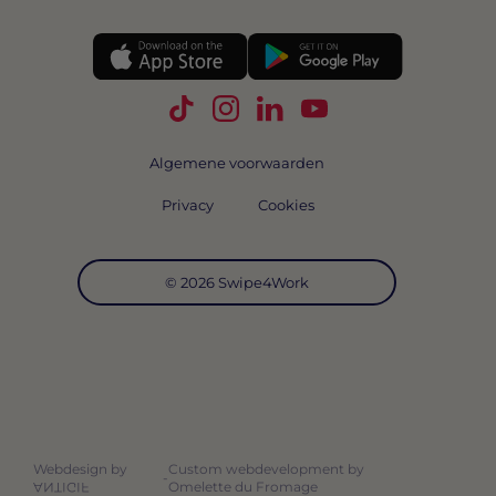
Volg Swipe4Work op TikTok
Volg Swipe4Work op Instagra
Volg Swipe4Work op Link
Volg Swipe4Work o
Algemene voorwaarden
Privacy
Cookies
© 2026 Swipe4Work
Webdesign by
Custom webdevelopment by
-
Omelette du Fromage
ANTIGIF