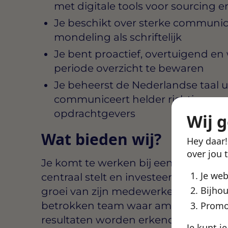
met digitale tools voor sourcing 
Je beschikt over sterke communic
mondeling als schriftelijk
Je bent proactief, overtuigend en
periode overzicht te bewaren
Je beheerst de Nederlandse taal 
communiceert helder richting zow
opdrachtgevers
Wij 
Wat bieden wij?
Hey daar
over jou 
Je komt te werken bij een recruitm
Je we
centraal stelt en investeert in de pe
Bijhou
groei van zijn medewerkers. In Utre
betrokken team waar ambitie word
Promo
resultaten worden erkend.
Je kunt j