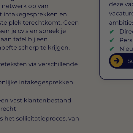
deze va
n netwerk op van
vacature
t intakegesprekken en
iste plek terechtkomt. Geen
ambitie
en je cv’s en spreek je
Dire
aan tafel bij een
Pers
fte scherp te krijgen.
Nieu
So
eteksten via verschillende
onlijke intakegesprekken
en vast klantenbestand
trecht
het sollicitatieproces, van