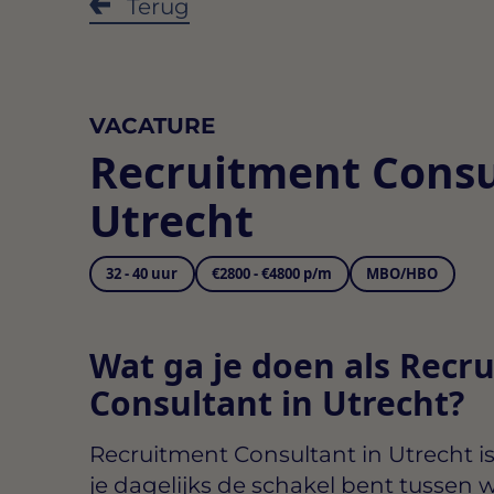
Terug
VACATURE
Recruitment Consu
Utrecht
32 - 40 uur
€2800 - €4800 p/m
MBO/HBO
Wat ga je doen als Recr
Consultant in Utrecht?
Recruitment Consultant in Utrecht
is
je dagelijks de schakel bent tussen