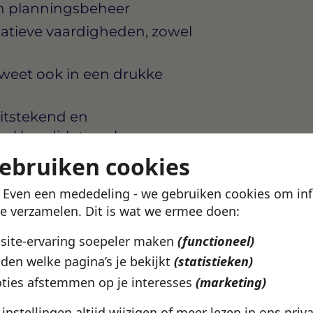
en planningsbeheer
atieve vaardigheden, zowel
 weet ook in een drukke
uitstekend en
el kandidaten als
gebruiken cookies
! Even een mededeling - we gebruiken cookies om in
te verzamelen. Dit is wat we ermee doen:
entbureau dat mensen
bsite-ervaring soepeler maken
(functioneel)
rsoonlijke en professionele
den welke pagina’s je bekijkt
(statistieken)
cht werk je binnen een
t gewaardeerd en
ties afstemmen op je interesses
(marketing)
e instellingen altijd wijzigen of meer lezen in ons
priv