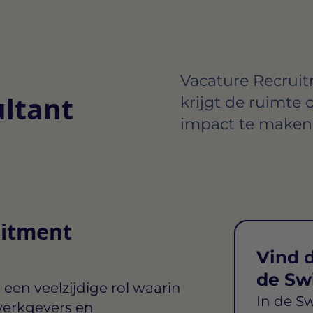
Vacature Recruitm
ltant
krijgt de ruimte 
impact te maken 
uitment
Vind d
de Sw
 een veelzijdige rol waarin
In de S
 werkgevers en