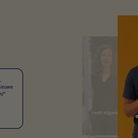
,
nieuwe
n!