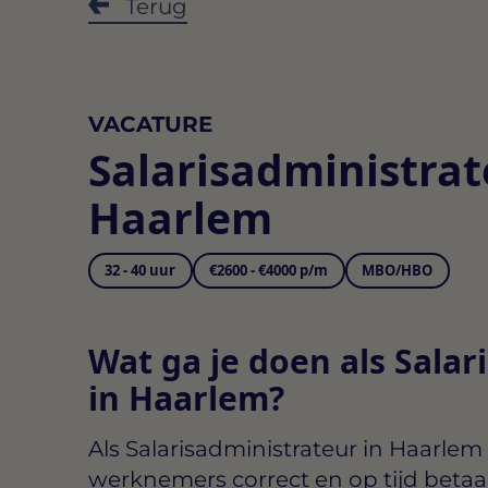
Terug
VACATURE
Salarisadministrat
Haarlem
32 - 40 uur
€2600 - €4000 p/m
MBO/HBO
Wat ga je doen als Salar
in Haarlem?
Als
Salarisadministrateur in Haarlem
werknemers correct en op tijd betaa