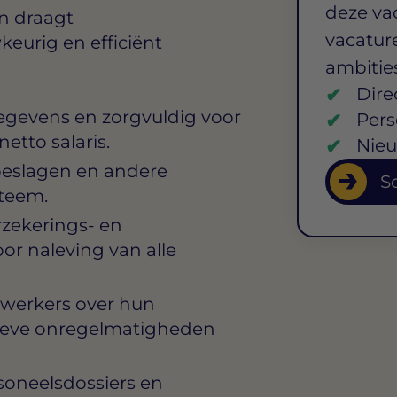
deze va
en draagt
vacature
eurig en efficiënt
ambitie
Dire
gegevens en zorgvuldig voor
Pers
etto salaris.
Nieu
toeslagen en andere
So
steem.
erzekerings- en
or naleving van alle
werkers over hun
atieve onregelmatigheden
soneelsdossiers en