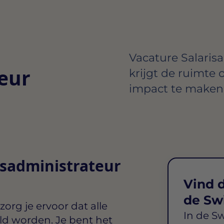
Vacature Salarisa
eur
krijgt de ruimte 
impact te maken 
isadministrateur
Vind d
de Sw
zorg je ervoor dat alle
In de S
ld worden. Je bent het