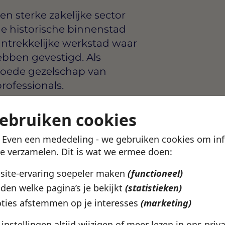
n sterke zakelijke sector
de historische binnenstad
ntrekkelijke werkstad waar
ebben gevestigd. Als
 goede gezelschap van
rofessionals.
arten
gebruiken cookies
aarlem
! Even een mededeling - we gebruiken cookies om in
te verzamelen. Dit is wat we ermee doen:
ork
bsite-ervaring soepeler maken
(functioneel)
uit bij wat jij zoekt? In de
den welke pagina’s je bekijkt
(statistieken)
ekijken welke vacatures
ties afstemmen op je interesses
(marketing)
catie en werkuren.
e instellingen altijd wijzigen of meer lezen in ons
priv