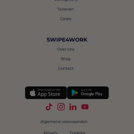
Tarieven
Cases
SWIPE4WORK
Over ons
Blog
Contact
Volg Swipe4Work op TikTok
Volg Swipe4Work op Instagra
Volg Swipe4Work op Link
Volg Swipe4Work o
Algemene voorwaarden
Privacy
Cookies