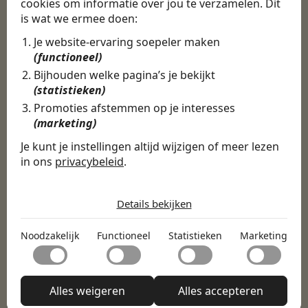
cookies om informatie over jou te verzamelen. Dit
is wat we ermee doen:
Je website-ervaring soepeler maken
Door Swipe4Work heb ik op een hele
(functioneel)
makkelijke, laagdrempelige manier eigenlijk
Bijhouden welke pagina’s je bekijkt
een hele leuke nieuwe baan gevonden. Met heel
(statistieken)
veel nieuwe uitdagingen!
Promoties afstemmen op je interesses
(marketing)
Martijn
Je kunt je instellingen altijd wijzigen of meer lezen
Certinia Consultant
in ons
privacybeleid
.
De cookies die wij gebruiken per
categorie
Details bekijken
Noodzakelijk
Noodzakelijk
Functioneel
Statistieken
Marketing
Noodzakelijke cookies helpen een website bruikbaar te
Functioneel
maken door basisfuncties zoals paginanavigatie en
toegang tot beveiligde delen van de website mogelijk te
Met functionele cookies kan een website informatie
maken. Zonder deze cookies kan de website niet naar
Statistieken
onthouden welke de manier waarop de website zich
Alles weigeren
Alles accepteren
behoren functioneren.
gedraagt of eruitziet verandert, zoals de taal van je
Statistische cookies helpen website-eigenaren te