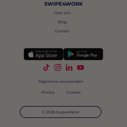
SWIPE4WORK
Over ons
Blog
Contact
Volg Swipe4Work op TikTok
Volg Swipe4Work op Instagra
Volg Swipe4Work op Link
Volg Swipe4Work o
Algemene voorwaarden
Privacy
Cookies
© 2026 Swipe4Work