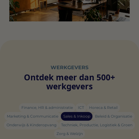
WERKGEVERS
Ontdek meer dan 500+
werkgevers
Finance, HR & administratie
ICT
Horeca & Retail
Marketing & Communicatie
Sales & Inkoop
Beleid & Organisatie
Onderwijs & Kinderopvang
Techniek, Productie, Logistiek & Groen
Zorg & Welzijn