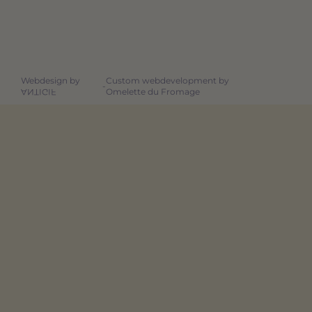
Webdesign by
Custom webdevelopment by
-
Omelette du Fromage
ANTIGIF