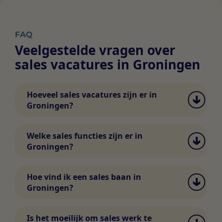
FAQ
Veelgestelde vragen over
sales vacatures in Groningen
Hoeveel sales vacatures zijn er in
Groningen?
Het aantal vacatures in sales en inkoop in
Groningen wisselt. Via Swipe4Work vind je
Welke sales functies zijn er in
dagelijks nieuwe vacatures en kun je direct
Groningen?
matchen met werkgevers.
In Groningen vind je diverse functies in sales
en inkoop, zoals accountmanager, sales
Hoe vind ik een sales baan in
consultant, inkoper, category manager en
Groningen?
commercieel manager. In de Swipe4Work-
app zie je het volledige aanbod.
Via Swipe4Work swipe je door sales
vacatures in Groningen en match je direct
Is het moeilijk om sales werk te