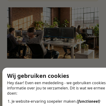
Wij gebruiken cookies
Hey daar! Even een mededeling - we gebruiken cookie
informatie over jou te verzamelen. Dit is wat we ermee
ZO WERKT HET
doen:
Een sales baan in
Je website-ervaring soepeler maken
(functioneel)
Groningen vinden