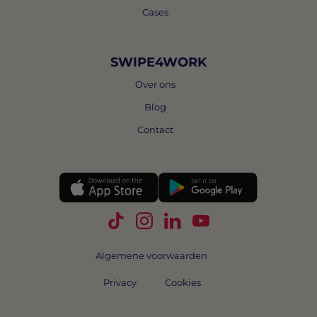
Cases
SWIPE4WORK
Over ons
Blog
Contact
Volg Swipe4Work op TikTok
Volg Swipe4Work op Instagra
Volg Swipe4Work op Link
Volg Swipe4Work o
Algemene voorwaarden
Privacy
Cookies