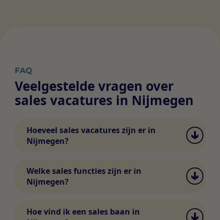
FAQ
Veelgestelde vragen over
sales vacatures in Nijmegen
Hoeveel sales vacatures zijn er in
Nijmegen?
Het aantal vacatures in sales en inkoop in
Nijmegen wisselt. Via Swipe4Work vind je
Welke sales functies zijn er in
dagelijks nieuwe vacatures en kun je direct
Nijmegen?
matchen met werkgevers.
In Nijmegen vind je diverse functies in sales
en inkoop, zoals accountmanager, sales
Hoe vind ik een sales baan in
consultant, inkoper, category manager en