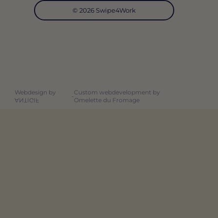
© 2026 Swipe4Work
Webdesign by
Custom webdevelopment by
-
Omelette du Fromage
ANTIGIF