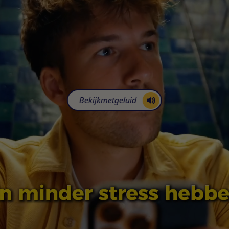
Bekijk
met
geluid