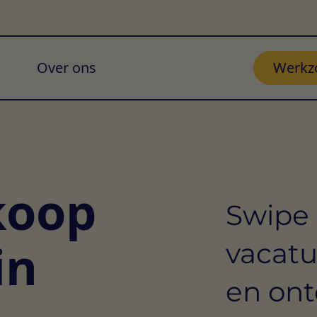
Over ons
Werkz
koop
Swipe 
in
vacatu
en ont