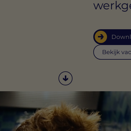
m
werkge
Downl
Bekijk va