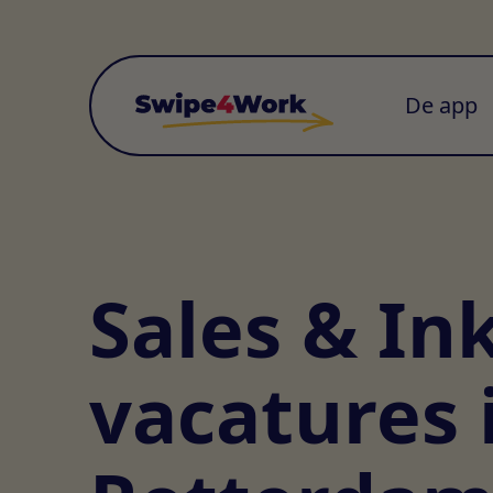
De app
Sales & In
vacatures 