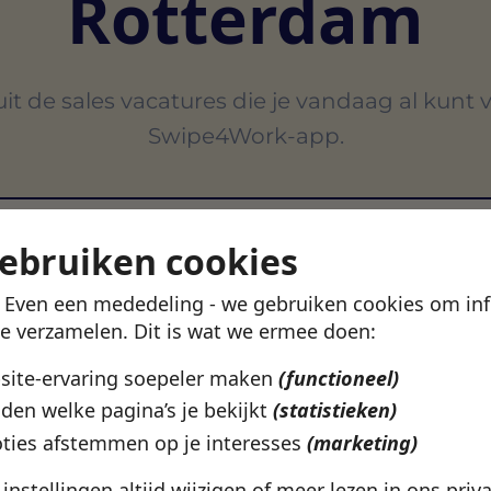
Rotterdam
it de sales vacatures die je vandaag al kunt 
Swipe4Work-app.
gebruiken cookies
! Even een mededeling - we gebruiken cookies om in
VERTROUWD DOOR 500+ WERKGEVERS IN NEDERLAN
te verzamelen. Dit is wat we ermee doen:
bsite-ervaring soepeler maken
(functioneel)
den welke pagina’s je bekijkt
(statistieken)
ties afstemmen op je interesses
(marketing)
e instellingen altijd wijzigen of meer lezen in ons
priv
Rotterdam