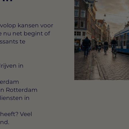
 volop kansen voor
e nu net begint of
essants te
rijven in
tterdam
 in Rotterdam
iensten in
heeft? Veel
ond.