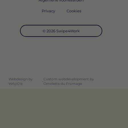
Algemene voorwaarden
Privacy
Cookies
© 2026 Swipe4Work
Webdesign by
Custom webdevelopment by
-
Omelette du Fromage
ANTIGIF