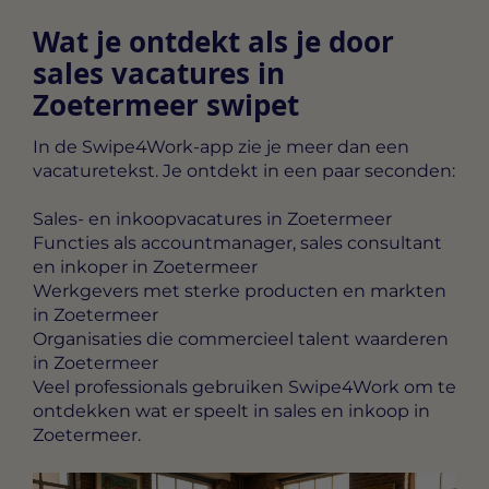
daardoor waardevoller voor uitgevers en externe adverteerd
cookies, waarbij we samenwerken met de leveranciers van e
Wat je ontdekt als je door
cookie.
sales vacatures in
Zoetermeer swipet
In de Swipe4Work-app zie je meer dan een
vacaturetekst. Je ontdekt in een paar seconden:
Sales- en inkoopvacatures in Zoetermeer
Functies als accountmanager, sales consultant
en inkoper in Zoetermeer
Werkgevers met sterke producten en markten
in Zoetermeer
Organisaties die commercieel talent waarderen
in Zoetermeer
Veel professionals gebruiken Swipe4Work om te
ontdekken wat er speelt in sales en inkoop in
Zoetermeer.