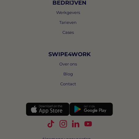
BEDRIJVEN
Werkgevers
Tarieven
Cases
SWIPE4WORK
Over ons
Blog
Contact
Volg Swipe4Work op TikTok
Volg Swipe4Work op Instagra
Volg Swipe4Work op Link
Volg Swipe4Work o