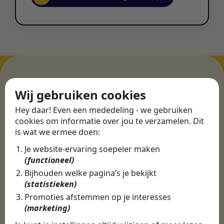
Wij gebruiken cookies
ERVARINGEN
Hey daar! Even een mededeling - we gebruiken
Martijn vond een
cookies om informatie over jou te verzamelen. Dit
nieuwe baan bij
is wat we ermee doen:
CBEE
Je website-ervaring soepeler maken
(functioneel)
Bijhouden welke pagina’s je bekijkt
Door Swipe4Work heb ik op een hele
(statistieken)
makkelijke, laagdrempelige manier
Promoties afstemmen op je interesses
eigenlijk een hele leuke nieuwe baan
(marketing)
gevonden. Met heel veel nieuwe