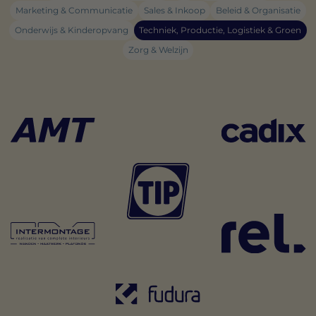
Marketing & Communicatie
Sales & Inkoop
Beleid & Organisatie
Onderwijs & Kinderopvang
Techniek, Productie, Logistiek & Groen
Zorg & Welzijn