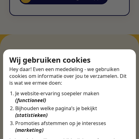
Wij gebruiken cookies
ERVARINGEN
Hey daar! Even een mededeling - we gebruiken
Martijn vond een
cookies om informatie over jou te verzamelen. Dit
nieuwe baan bij
is wat we ermee doen:
CBEE
Je website-ervaring soepeler maken
(functioneel)
Bijhouden welke pagina’s je bekijkt
Door Swipe4Work heb ik op een hele
(statistieken)
makkelijke, laagdrempelige manier eigenlijk
Promoties afstemmen op je interesses
een hele leuke nieuwe baan gevonden. Met heel
(marketing)
veel nieuwe uitdagingen!