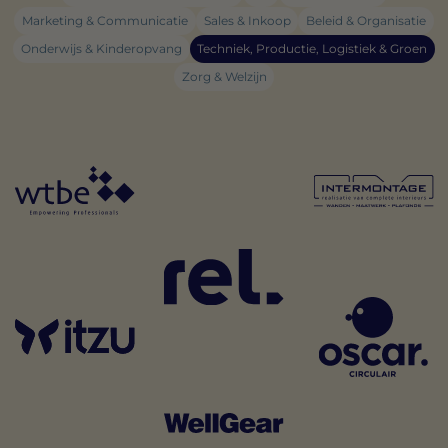
Marketing & Communicatie
Sales & Inkoop
Beleid & Organisatie
Onderwijs & Kinderopvang
Techniek, Productie, Logistiek & Groen
Zorg & Welzijn