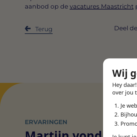
aanbod op de
vacatures Maastricht
Deel de
Terug
Wij 
Hey daar
over jou 
Je we
Bijhou
ERVARINGEN
Promo
Martijn vond een
Je kunt j