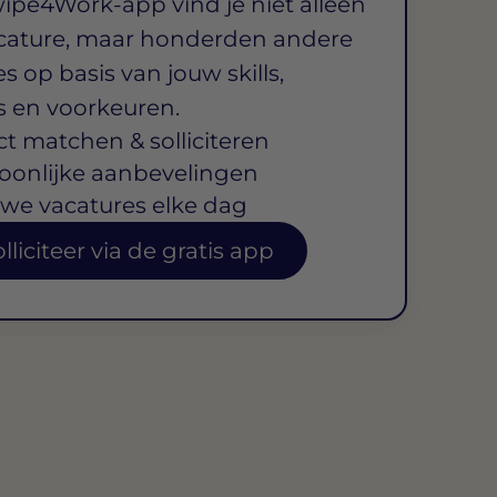
wipe4Work-app vind je niet alleen
cature, maar honderden andere
s op basis van jouw skills,
s en voorkeuren.
ct matchen & solliciteren
oonlijke aanbevelingen
we vacatures elke dag
lliciteer via de gratis app