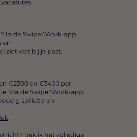
 vacatures
ht? In de Swipe4Work-app
s en
ziet wat bij je past.
sen
€2300 en €3400 per
tie. Via de Swipe4Work-app
voudig solliciteren.
iek
.
richt? Bekijk het volledige