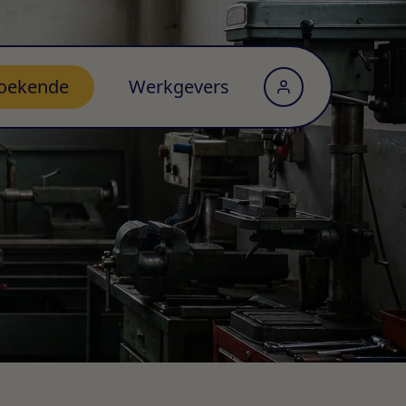
oekende
Werkgevers