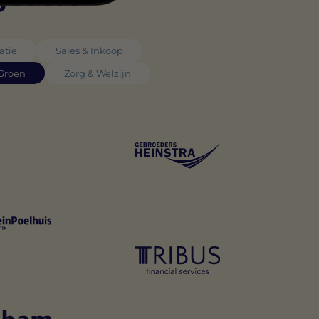
atie
Sales & Inkoop
 Groen
Zorg & Welzijn