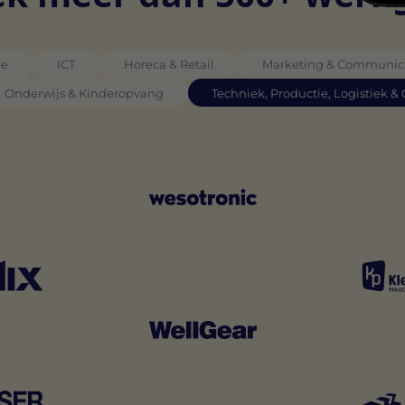
ie
ICT
Horeca & Retail
Marketing & Communic
Onderwijs & Kinderopvang
Techniek, Productie, Logistiek &