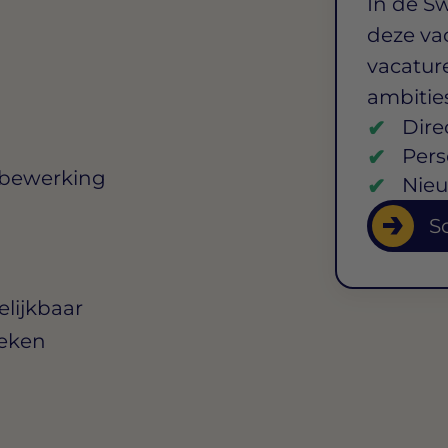
In de S
deze va
vacature
ambitie
Dire
Pers
bewerking
Nieu
So
lijkbaar
ieken