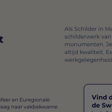
Als Schilder in M
t
schilderwerk van
monumenten. Je h
altijd kwaliteit.
werkgelegenheid
Vind d
sfeer en Euregionale
de Sw
 vraag naar vakbekwame