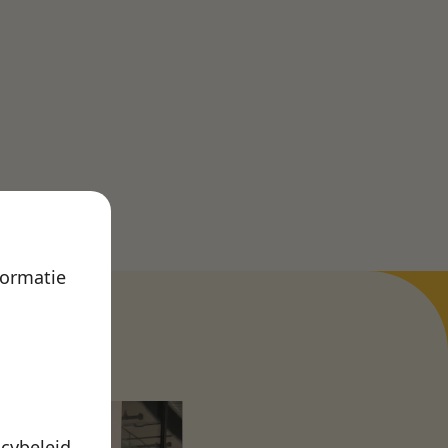
formatie
acybeleid
.