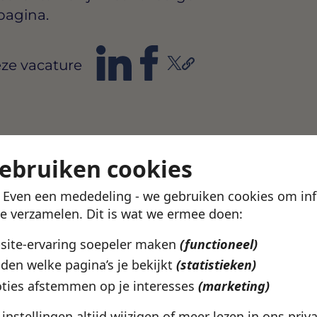
pagina.
ze vacature
gebruiken cookies
! Even een mededeling - we gebruiken cookies om in
te verzamelen. Dit is wat we ermee doen:
bsite-ervaring soepeler maken
(functioneel)
den welke pagina’s je bekijkt
(statistieken)
ties afstemmen op je interesses
(marketing)
e instellingen altijd wijzigen of meer lezen in ons
priv