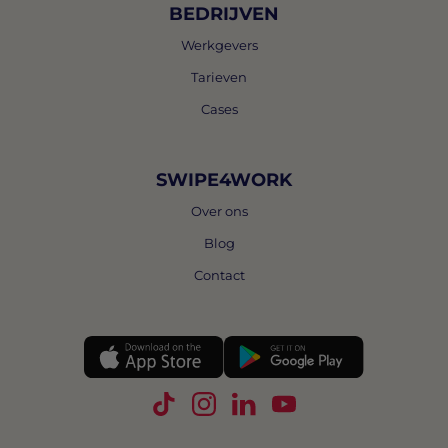
BEDRIJVEN
Werkgevers
Tarieven
Cases
SWIPE4WORK
Over ons
Blog
Contact
Volg Swipe4Work op TikTok
Volg Swipe4Work op Instagra
Volg Swipe4Work op Link
Volg Swipe4Work o