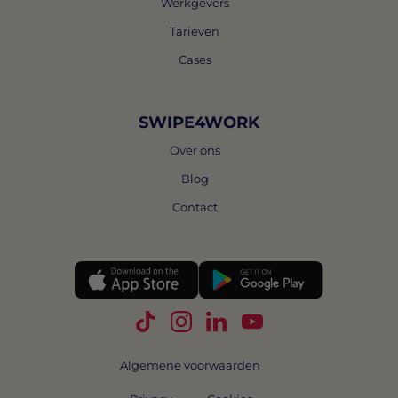
Werkgevers
Tarieven
Cases
SWIPE4WORK
Over ons
Blog
Contact
Volg Swipe4Work op TikTok
Volg Swipe4Work op Instagra
Volg Swipe4Work op Link
Volg Swipe4Work o
Algemene voorwaarden