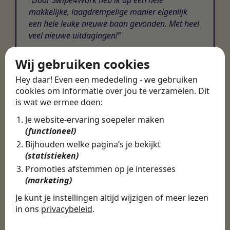
makkelijke, laagdrempelige manier eigenlijk
een hele leuke nieuwe baan gevonden. Met heel
veel nieuwe uitdagingen!
Martijn
Wij gebruiken cookies
Certinia Consultant
Hey daar! Even een mededeling - we gebruiken
cookies om informatie over jou te verzamelen. Dit
is wat we ermee doen:
Je website-ervaring soepeler maken
(functioneel)
Bijhouden welke pagina’s je bekijkt
(statistieken)
Promoties afstemmen op je interesses
(marketing)
Je kunt je instellingen altijd wijzigen of meer lezen
in ons
privacybeleid
.
De cookies die wij gebruiken per