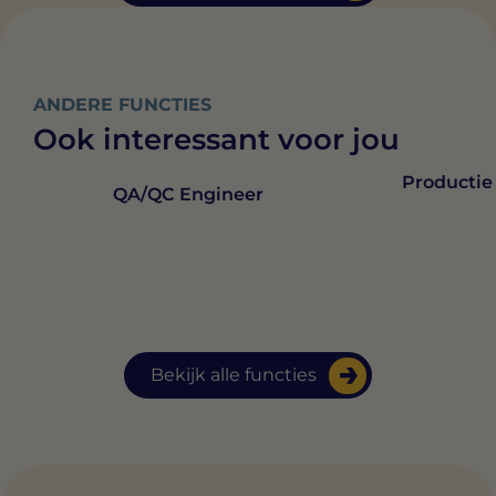
ANDERE FUNCTIES
Ook interessant voor jou
Productie
QA/QC Engineer
Bekijk alle functies