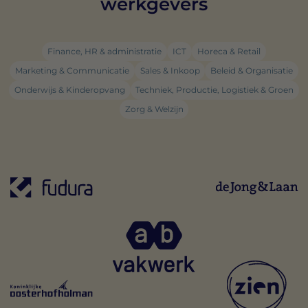
werkgevers
Finance, HR & administratie
ICT
Horeca & Retail
Marketing & Communicatie
Sales & Inkoop
Beleid & Organisatie
Onderwijs & Kinderopvang
Techniek, Productie, Logistiek & Groen
Zorg & Welzijn