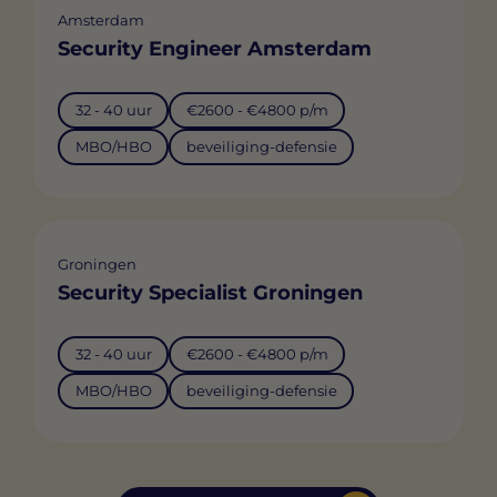
Amsterdam
Security Engineer Amsterdam
32 - 40 uur
€2600 - €4800 p/m
MBO/HBO
beveiliging-defensie
Groningen
Security Specialist Groningen
32 - 40 uur
€2600 - €4800 p/m
MBO/HBO
beveiliging-defensie