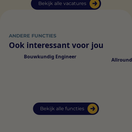
Bekijk alle vacatures
ANDERE FUNCTIES
Ook interessant voor jou
Bouwkundig Engineer
Allroun
Bekijk alle functies