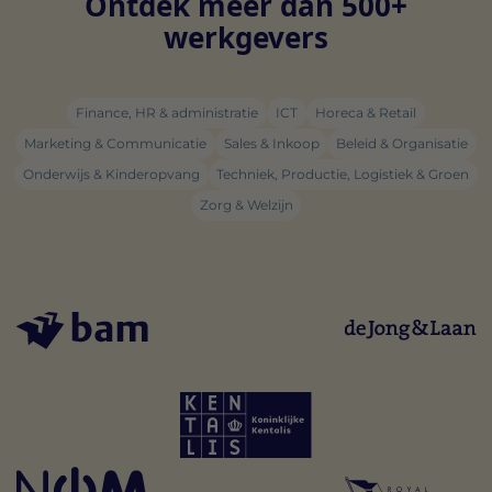
Ontdek meer dan 500+
werkgevers
Finance, HR & administratie
ICT
Horeca & Retail
Marketing & Communicatie
Sales & Inkoop
Beleid & Organisatie
Onderwijs & Kinderopvang
Techniek, Productie, Logistiek & Groen
Zorg & Welzijn