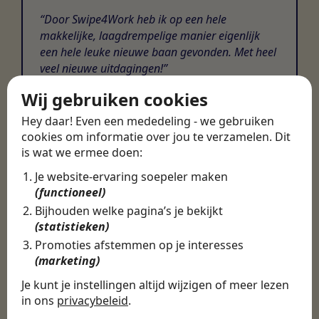
Door Swipe4Work heb ik op een hele
makkelijke, laagdrempelige manier eigenlijk
een hele leuke nieuwe baan gevonden. Met heel
veel nieuwe uitdagingen!
Wij gebruiken cookies
Martijn
Hey daar! Even een mededeling - we gebruiken
Certinia Consultant
cookies om informatie over jou te verzamelen. Dit
is wat we ermee doen:
Je website-ervaring soepeler maken
(functioneel)
Bijhouden welke pagina’s je bekijkt
(statistieken)
Promoties afstemmen op je interesses
(marketing)
Je kunt je instellingen altijd wijzigen of meer lezen
in ons
privacybeleid
.