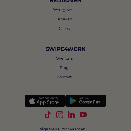
BEDRIJVEN
Werkgevers
Tarieven
Cases
SWIPE4WORK
Over ons
Blog
Contact
Volg Swipe4Work op TikTok
Volg Swipe4Work op Instagra
Volg Swipe4Work op Link
Volg Swipe4Work o
Algemene voorwaarden