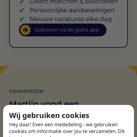
Direct matchen & solliciteren
Persoonlijke aanbevelingen
Nieuwe vacatures elke dag
Solliciteer via de gratis app
ERVARINGEN
Martijn vond een
nieuwe baan bij
Wij gebruiken cookies
CBEE
Hey daar! Even een mededeling - we gebruiken
cookies om informatie over jou te verzamelen. Dit