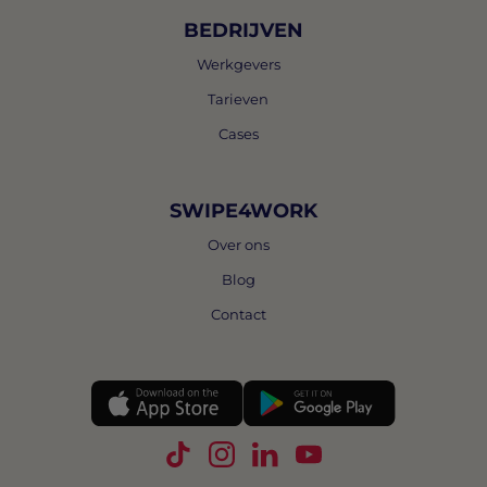
BEDRIJVEN
Werkgevers
Tarieven
Cases
SWIPE4WORK
Over ons
Blog
Contact
Volg Swipe4Work op TikTok
Volg Swipe4Work op Instagra
Volg Swipe4Work op Link
Volg Swipe4Work o