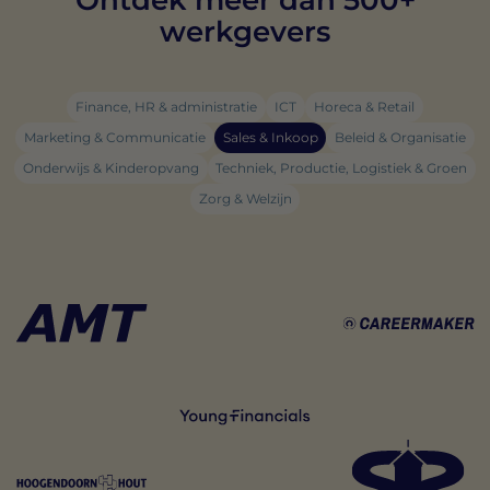
werkgevers
Finance, HR & administratie
ICT
Horeca & Retail
Marketing & Communicatie
Sales & Inkoop
Beleid & Organisatie
Onderwijs & Kinderopvang
Techniek, Productie, Logistiek & Groen
Zorg & Welzijn