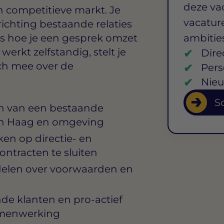
deze va
n competitieve markt. Je
vacature
richting bestaande relaties
es hoe je een gesprek omzet
ambitie
erkt zelfstandig, stelt je
Dire
ch mee over de
Pers
Nieu
So
n van een bestaande
Den Haag en omgeving
en op directie- en
tracten te sluiten
delen over voorwaarden en
de klanten en pro-actief
samenwerking