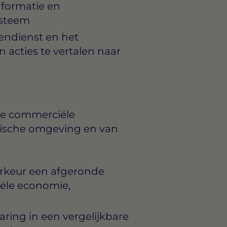
nformatie en
ysteem
ndienst en het
cties te vertalen naar
hte commerciële
amische omgeving en van
orkeur een afgeronde
iële economie,
aring in een vergelijkbare