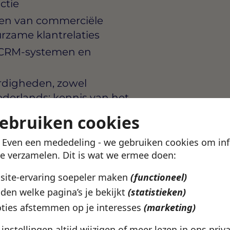
ctie
len van commerciële
rzame klantrelaties
 CRM-systemen en
rdigheden, zowel
Nederlands; kennis van het
gebruiken cookies
e instelling en het vermogen
! Even een mededeling - we gebruiken cookies om in
verband te werken
te verzamelen. Dit is wat we ermee doen:
bsite-ervaring soepeler maken
(functioneel)
den welke pagina’s je bekijkt
(statistieken)
 organisatie die
 investeert in de
ties afstemmen op je interesses
(marketing)
nctie biedt veel ruimte
e instellingen altijd wijzigen of meer lezen in ons
priv