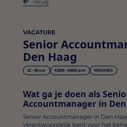
Terug
VACATURE
Senior Accountma
Den Haag
32 - 40 uur
€2800 - €4800 p/m
MBO/HBO
Wat ga je doen als Senio
Accountmanager in Den
Senior Accountmanager in Den Haa
verantwoordelijk bent voor het behe