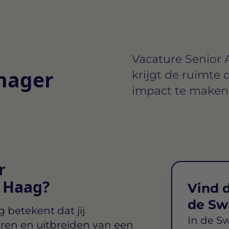
Vacature Senior 
nager
krijgt de ruimte 
impact te maken 
r
 Haag?
Vind d
de Sw
g
betekent dat jij
In de S
ren en uitbreiden van een