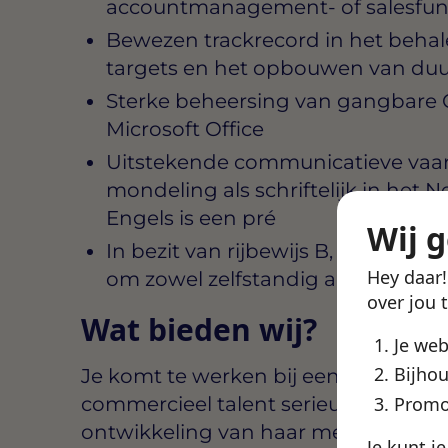
accountmanagement- of salesfun
Bewezen trackrecord in het beha
targets en het opbouwen van duu
Sterke beheersing van gangbare
Microsoft Office
Uitstekende communicatieve vaa
mondeling als schriftelijk in het 
Engels is een pré
Wij 
In bezit van rijbewijs B, proactiev
Hey daar
om zowel zelfstandig als in team
over jou 
Wat bieden wij?
Je we
Bijhou
Je komt te werken bij een groeiende
commercieel talent serieus neemt en
Promo
ontwikkeling van haar mensen. De fu
Je kunt j