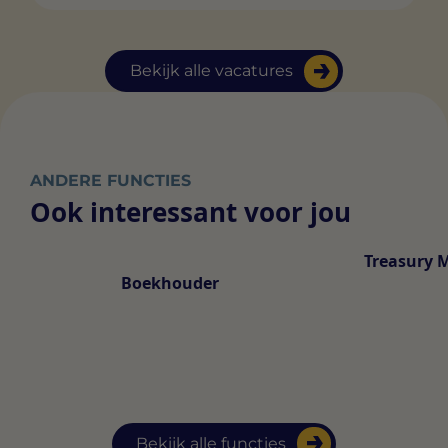
Bekijk alle vacatures
ANDERE FUNCTIES
Ook interessant voor jou
Treasury 
Boekhouder
Bekijk alle functies