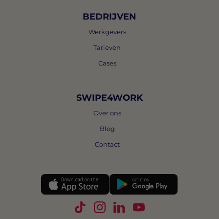
BEDRIJVEN
Werkgevers
Tarieven
Cases
SWIPE4WORK
Over ons
Blog
Contact
Volg Swipe4Work op TikTok
Volg Swipe4Work op Instagra
Volg Swipe4Work op Link
Volg Swipe4Work o