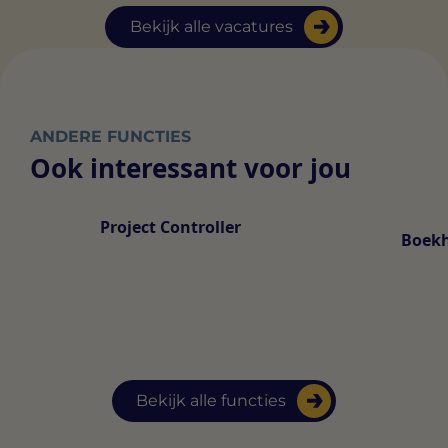
Bekijk alle vacatures
ANDERE FUNCTIES
Ook interessant voor jou
Project Controller
Boek
Bekijk alle functies