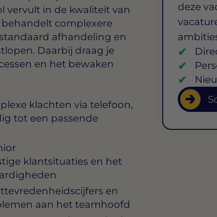
deze va
l vervult in de kwaliteit van
vacature
Je behandelt complexere
 standaard afhandeling en
ambitie
stlopen. Daarbij draag je
Dire
rocessen en het bewaken
Pers
Nieu
So
lexe klachten via telefoon,
ndig tot een passende
ior
ige klantsituaties en het
aardigheden
tevredenheidscijfers en
oblemen aan het teamhoofd