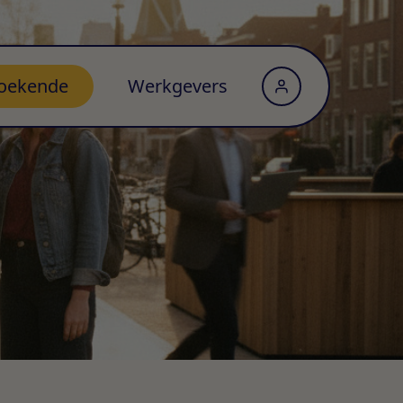
oekende
Werkgevers