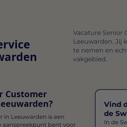
Vacature Senior 
ervice
Leeuwarden. Jij kr
te nemen en ech
warden
vakgebied.
or Customer
 Leeuwarden?
Vind d
de Sw
r in Leeuwarden
is een
In de S
ste aanspreekpunt bent voor