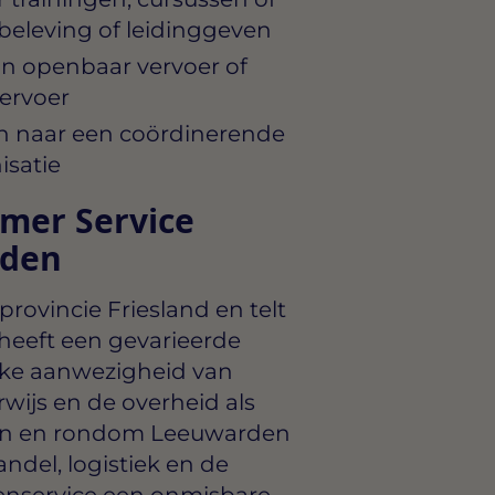
beleving of leidinggeven
n openbaar vervoer of
ervoer
n naar een coördinerende
isatie
mer Service
rden
rovincie Friesland en telt
heeft een gevarieerde
rke aanwezigheid van
rwijs en de overheid als
r in en rondom Leeuwarden
andel, logistiek en de
tenservice een onmisbare