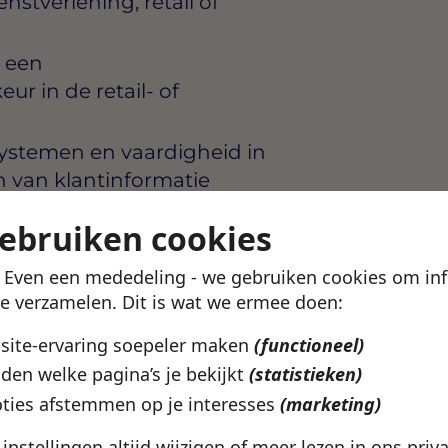
nstverlening, retail of
n een
ur in de retail- of
ystemen en vaardigheid in
 van klantinformatie
e
gebruiken cookies
t Nederlands; beheersing
! Even een mededeling - we gebruiken cookies om in
 vaardigheden en het
te verzamelen. Dit is wat we ermee doen:
t te reageren bij klachten
bsite-ervaring soepeler maken
(functioneel)
den welke pagina’s je bekijkt
(statistieken)
mniveau: jij weet collega’s
ties afstemmen op je interesses
(marketing)
der dat je hiervoor een
hebt
e instellingen altijd wijzigen of meer lezen in ons
priv