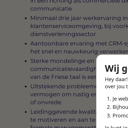
in een richting als commerciële die
communicatie
Minimaal drie jaar werkervaring i
klantenserviceomgeving, bij voorke
dienstverleningssector
Aantoonbare ervaring met CRM-s
het snel en nauwkeurig verwerken
Sterke mondelinge en schriftelijk
Wij 
communicatievaardigheden in he
van de Friese taal is een pré
Hey daar
Uitstekende probleemoplossende
over jou 
vermogen om rustig en klantgerich
Je we
of onvrede
Bijhou
Leidinggevende kwaliteiten op tea
Promo
te motiveren en aan te sturen zon
formele managementtitel nodig 
Je kunt j