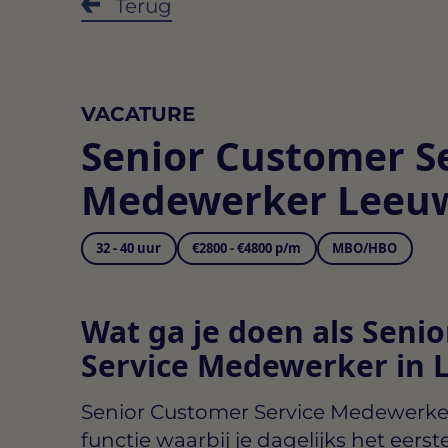
Terug
VACATURE
Senior Customer S
Medewerker Leeu
32 - 40 uur
€2800 - €4800 p/m
MBO/HBO
Wat ga je doen als Seni
Service Medewerker in
Senior Customer Service Medewerke
functie waarbij je dagelijks het eer