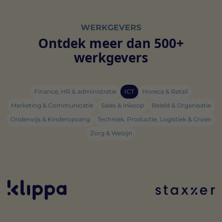
WERKGEVERS
Ontdek meer dan 500+
werkgevers
Finance, HR & administratie
ICT
Horeca & Retail
Marketing & Communicatie
Sales & Inkoop
Beleid & Organisatie
Onderwijs & Kinderopvang
Techniek, Productie, Logistiek & Groen
Zorg & Welzijn