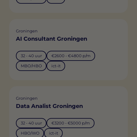
Groningen
AI Consultant Groningen
32 - 40 uur
€2600 - €4800 p/m
MBO/HBO
ict-it
Groningen
Data Analist Groningen
32 - 40 uur
€3200 - €5000 p/m
HBO/WO
ict-it