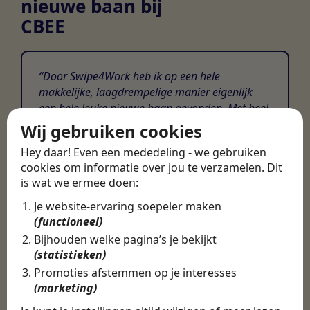
nieuwe baan bij
CBEE
Door Swipe4Work heb ik op een hele
makkelijke, laagdrempelige manier eigenlijk
een hele leuke nieuwe baan gevonden. Met heel
veel nieuwe uitdagingen!
Wij gebruiken cookies
Martijn
Hey daar! Even een mededeling - we gebruiken
cookies om informatie over jou te verzamelen. Dit
Certinia Consultant
is wat we ermee doen:
Je website-ervaring soepeler maken
(functioneel)
Bijhouden welke pagina’s je bekijkt
(statistieken)
Promoties afstemmen op je interesses
(marketing)