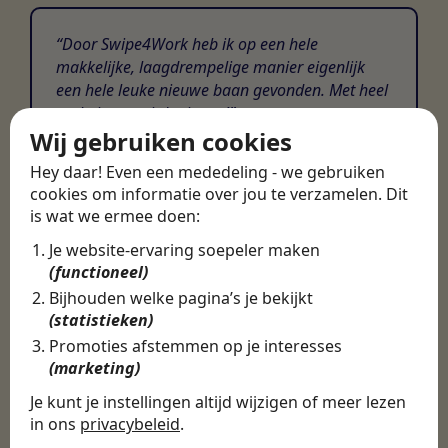
Door Swipe4Work heb ik op een hele
makkelijke, laagdrempelige manier eigenlijk
een hele leuke nieuwe baan gevonden. Met heel
veel nieuwe uitdagingen!
Wij gebruiken cookies
Martijn
Hey daar! Even een mededeling - we gebruiken
Certinia Consultant
cookies om informatie over jou te verzamelen. Dit
is wat we ermee doen:
Je website-ervaring soepeler maken
(functioneel)
Bijhouden welke pagina’s je bekijkt
(statistieken)
Promoties afstemmen op je interesses
(marketing)
Je kunt je instellingen altijd wijzigen of meer lezen
in ons
privacybeleid
.