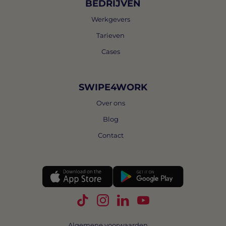
BEDRIJVEN
Werkgevers
Tarieven
Cases
SWIPE4WORK
Over ons
Blog
Contact
Volg Swipe4Work op TikTok
Volg Swipe4Work op Instagra
Volg Swipe4Work op Link
Volg Swipe4Work o
Algemene voorwaarden