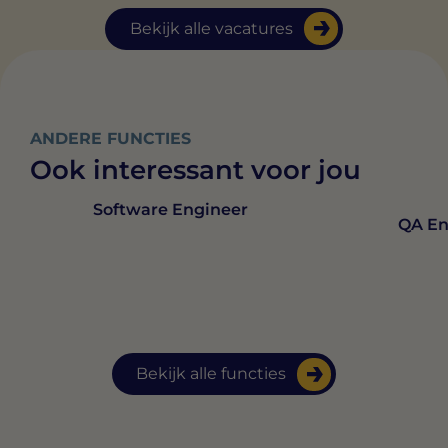
Bekijk alle vacatures
ANDERE FUNCTIES
Ook interessant voor jou
Software Engineer
QA En
Bekijk alle functies