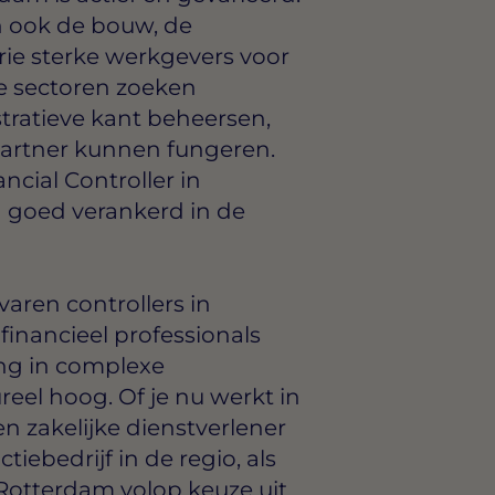
n ook de bouw, de
ie sterke werkgevers voor
ze sectoren zoeken
stratieve kant beheersen,
partner kunnen fungeren.
ncial Controller in
 goed verankerd in de
aren controllers in
financieel professionals
ing in complexe
eel hoog. Of je nu werkt in
n zakelijke dienstverlener
iebedrijf in de regio, als
n Rotterdam volop keuze uit