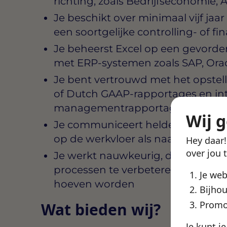
richting, zoals Bedrijfseconomie, 
Je beschikt over minimaal vijf jaa
een soortgelijke controlling- of fi
Je beheerst Excel op een gevorde
met ERP-systemen zoals SAP, Orac
Je bent vertrouwd met het opstell
of Dutch GAAP-rapportages en in
managementrapportages
Wij 
Je communiceert helder en overtu
op de werkvloer als naar directie 
Hey daar
over jou 
Je werkt nauwkeurig, denkt analyt
processen te verbeteren zonder d
Je we
hoeven worden
Bijhou
Promo
Wat bieden wij?
Je kunt j