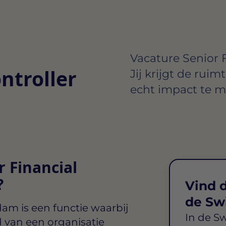
Vacature Senior F
ntroller
Jij krijgt de ruim
echt impact te m
r Financial
?
Vind d
de Sw
rdam
is een functie waarbij
In de S
d van een organisatie