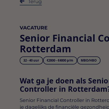
Terug
VACATURE
Senior Financial Co
Rotterdam
32 - 40 uur
€2800 - €4800 p/m
MBO/HBO
Wat ga je doen als Senio
Controller in Rotterdam
Senior Financial Controller in Rotte
je dagelijks de financiële gezondhei