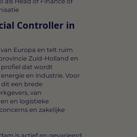
l als Head of Finance of
isatie
ial Controller in
van Europa en telt ruim
 provincie Zuid-Holland en
profiel dat wordt
energie en industrie. Voor
 dit een brede
rkgevers, van
n en logistieke
 concerns en zakelijke
dam is actief en gevarieerd.