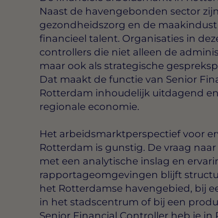
Naast de havengebonden sector zij
gezondheidszorg en de maakindustr
financieel talent. Organisaties in de
controllers die niet alleen de admini
maar ook als strategische gespreks
Dat maakt de functie van Senior Fina
Rotterdam inhoudelijk uitdagend en
regionale economie.
Het arbeidsmarktperspectief voor erv
Rotterdam is gunstig. De vraag naar 
met een analytische inslag en ervar
rapportageomgevingen blijft structur
het Rotterdamse havengebied, bij ee
in het stadscentrum of bij een product
Senior Financial Controller heb je i