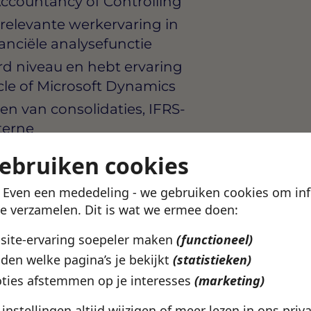
Accountancy of Controlling
r relevante werkervaring in
nanciële analysefunctie
rd niveau en hebt ervaring
le of Microsoft Dynamics
en van consolidaties, IFRS-
terne
gebruiken cookies
igend, zowel naar collega’s
en externe partijen
! Even een mededeling - we gebruiken cookies om in
te verzamelen. Dit is wat we ermee doen:
isch en neemt initiatief om
aarvoor gevraagd te
bsite-ervaring soepeler maken
(functioneel)
den welke pagina’s je bekijkt
(statistieken)
ties afstemmen op je interesses
(marketing)
e instellingen altijd wijzigen of meer lezen in ons
priv