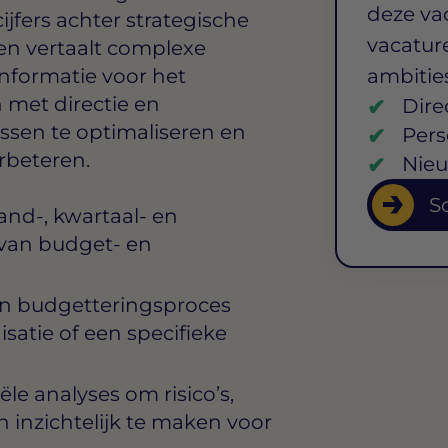
deze va
ijfers achter strategische
vacature
 en vertaalt complexe
informatie voor het
ambitie
met directie en
Dire
ssen te optimaliseren en
Pers
rbeteren.
Nieu
So
nd-, kwartaal- en
e van budget- en
en budgetteringsproces
satie of een specifieke
le analyses om risico’s,
 inzichtelijk te maken voor