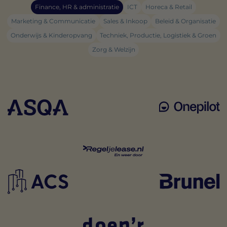
Finance, HR & administratie
ICT
Horeca & Retail
Marketing & Communicatie
Sales & Inkoop
Beleid & Organisatie
Onderwijs & Kinderopvang
Techniek, Productie, Logistiek & Groen
Zorg & Welzijn