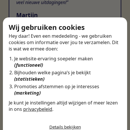
veel nieuwe uitdagingen!
Martijn
Certinia Consultant
Wij gebruiken cookies
Hey daar! Even een mededeling - we gebruiken
cookies om informatie over jou te verzamelen. Dit
is wat we ermee doen:
Je website-ervaring soepeler maken
(functioneel)
Bijhouden welke pagina’s je bekijkt
(statistieken)
Promoties afstemmen op je interesses
(marketing)
Je kunt je instellingen altijd wijzigen of meer lezen
in ons
privacybeleid
.
De cookies die wij gebruiken per
categorie
Details bekijken