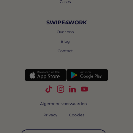
Cases
SWIPE4WORK
Over ons
Blog
Contact
Volg Swipe4Work op TikTok
Volg Swipe4Work op Instagra
Volg Swipe4Work op Link
Volg Swipe4Work o
Algemene voorwaarden
Privacy
Cookies