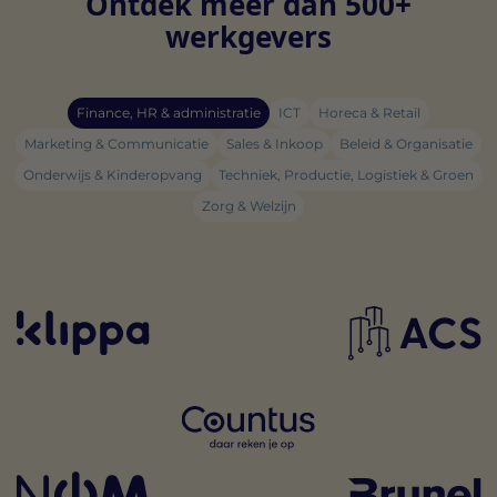
Ontdek meer dan 500+
werkgevers
Finance, HR & administratie
ICT
Horeca & Retail
Marketing & Communicatie
Sales & Inkoop
Beleid & Organisatie
Onderwijs & Kinderopvang
Techniek, Productie, Logistiek & Groen
Zorg & Welzijn