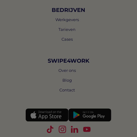
BEDRIJVEN
Werkgevers
Tarieven
Cases
SWIPE4WORK
Over ons
Blog
Contact
Volg Swipe4Work op TikTok
Volg Swipe4Work op Instagra
Volg Swipe4Work op Link
Volg Swipe4Work o