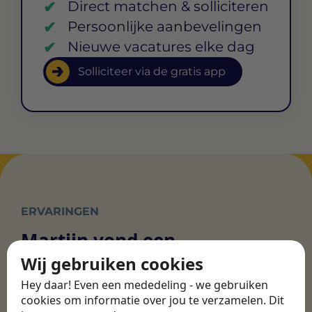
Direct matchen & solliciteren
Persoonlijke aanbevelingen
Nieuwe vacatures elke dag
Solliciteer via de gratis app
ERVARINGEN
Martijn vond een
nieuwe baan bij
Wij gebruiken cookies
CBEE
Hey daar! Even een mededeling - we gebruiken
cookies om informatie over jou te verzamelen. Dit