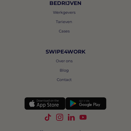
BEDRIJVEN
Werkgevers
Tarieven
Cases
SWIPE4WORK
Over ons
Blog
Contact
Volg Swipe4Work op TikTok
Volg Swipe4Work op Instagra
Volg Swipe4Work op Link
Volg Swipe4Work o